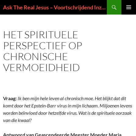
Ga
Zoeken
Ask The Real Jesus – Voortschrijdend Inzicht in de Zin van het Leven
naar
PRIMAI
de
MENU
inhoud
HET SPIRITUELE
PERSPECTIEF OP
CHRONISCHE
VERMOEIDHEID
Vraag:
Ik ben mijn hele leven al chronisch moe. Het blijkt dat dit
komt door het Epstein-Barr virus in mijn lichaam. Miljoenen levens
worden beïnvloed door hetzelfde virus. Wat is de spirituele oorzaak
van die kwaal?
Antwoord van Geascendeerde Meester Moeder Maria
,