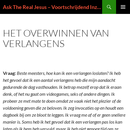
Ga
Zoeken
Ask The Real Jesus – Voortschrijdend Inzicht in de Zin van het Leven
naar
PRIMAI
de
MENU
inhoud
HET OVERWINNEN VAN
VERLANGENS
Vraag:
Beste meesters, hoe kan ik een verlangen loslaten? Ik heb
het gevoel dat ik een aantal verlangens heb die mijn aandacht
gedurende de dag vasthouden. Ik betrap mezelf erop dat ik eraan
denk, of het nu gaat om videogames, seks of andere dingen. Ik
probeer ze met mate te doen omdat ze vaak niet het plezier of de
voldoening geven die ze beloven. Ik zeg invocaties op en houdt een
dagboek bij om ze bloot te leggen. Ik vraag me af of er geen snellere
manier is. Soms heb ik het gevoel dat ik een verlangen pas los kan
laten als ik hem heb vervuld, maar ik heb niet genoeg tijd om ze