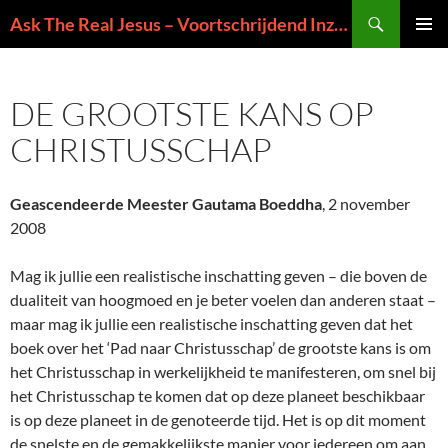
Ga
Zoeken
Ask The Real Jesus – Voortschrijdend Inzicht in de Zin van het Leven
naar
PRIMAI
de
MENU
inhoud
DE GROOTSTE KANS OP
CHRISTUSSCHAP
Geascendeerde Meester Gautama Boeddha
, 2 november
2008
Mag ik jullie een realistische inschatting geven – die boven de
dualiteit van hoogmoed en je beter voelen dan anderen staat –
maar mag ik jullie een realistische inschatting geven dat het
boek over het ‘Pad naar Christusschap’ de grootste kans is om
het Christusschap in werkelijkheid te manifesteren, om snel bij
het Christusschap te komen dat op deze planeet beschikbaar
is op deze planeet in de genoteerde tijd. Het is op dit moment
de snelste en de gemakkelijkste manier voor iedereen om aan