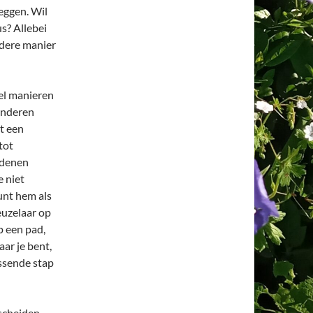
eggen. Wil
us? Allebei
ndere manier
eel manieren
randeren
t een
tot
redenen
 niet
kunt hem als
euzelaar op
p een pad,
ar je bent,
issende stap
escheiden