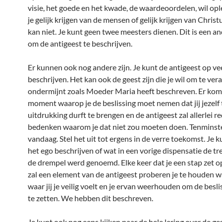
visie, het goede en het kwade, de waardeoordelen, wil opl
je gelijk krijgen van de mensen of gelijk krijgen van Christ
kan niet. Je kunt geen twee meesters dienen. Dit is een a
om de antigeest te beschrijven.
Er kunnen ook nog andere zijn. Je kunt de antigeest op v
beschrijven. Het kan ook de geest zijn die je wil om te ve
ondermijnt zoals Moeder Maria heeft beschreven. Er kom
moment waarop je de beslissing moet nemen dat jij jezelf 
uitdrukking durft te brengen en de antigeest zal allerlei 
bedenken waarom je dat niet zou moeten doen. Tenminste
vandaag. Stel het uit tot ergens in de verre toekomst. Je 
het ego beschrijven of wat in een vorige dispensatie de tr
de drempel werd genoemd. Elke keer dat je een stap zet o
zal een element van de antigeest proberen je te houden wa
waar jij je veilig voelt en je ervan weerhouden om de besl
te zetten. We hebben dit beschreven.
Je kunt ook nog eens kijken naar de hele lering over de g