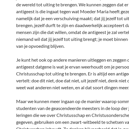
de wereld tot uiting te brengen. We kunnen zeggen dat er
antigeest is die ingaat tegen wat Moeder Maria heeft gez
namelijk dat je een verschuiving maakt; dat jij jezelf tot ui
brengen, jezelf durft te zijn en daadwerkelijk accepteert d
mensen zijn die dat willen, omdat de antigeest je zal verte
niemand wil dat jij jezelf tot uiting brengt; je moet binne
van je opvoeding blijven.
Je kunt het ook op andere manieren uitleggen en zeggen 
antigeest datgene is wat je ervan weerhoudt om je persoo
Christusschap tot uiting te brengen. Er is altijd een antige
vertelt: doe dit niet, doe dat niet, uit jezelf niet, denk niet d
weet wat anderen niet weten, en al dat soort dingen meer
Maar we kunnen meer ingaan op de manier waarop somm
studenten van de geascendeerde meesters in de loop der 
leringen die we over Christusschap en Christusondersch
gegeven, gebruiken om een zwart-witbeeld te schetsen v
Christusschap inhoudt. Ze denken bijvoorbeeld dat je, naa