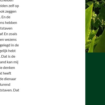
eiden zelf op
 ook zeggen
. En de
zens hebben
atstaven
f. En zoals
llen wezens
gelegd in de
gelijk hebt
. Dat is de
mand kan mij
die denken
at heeft
 de dienaar
tdurend
tstaven. Dat