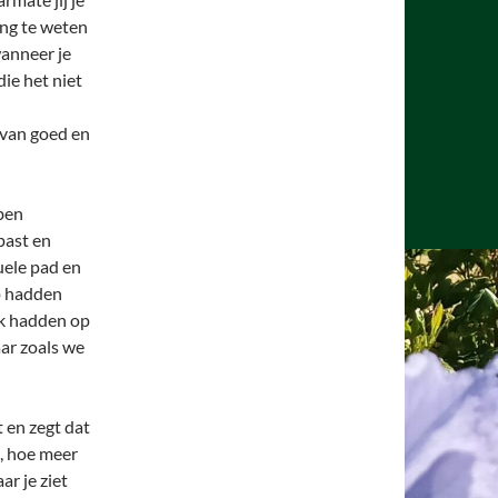
ing te weten
wanneer je
ie het niet
 van goed en
bben
past en
uele pad en
p hadden
ijk hadden op
ar zoals we
t en zegt dat
, hoe meer
ar je ziet