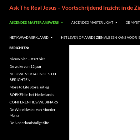
Ga
Zoeken
Ask The Real Jesus – Voortschrijdend Inzicht in de Z
naar
de
ASCENDED MASTER ANSWERS
ASCENDED MASTER LIGHT
DE MYST
inhoud
HET KWAAD VERKLAARD
HET LEVEN OP AARDE ZIEN ALS EEN KANS VOOR 
BERICHTEN:
Nieuw hier – start hier
De wake van 12 jaar
NIEUWE VERTALINGEN EN
BERICHTEN
More to Life Store, uitleg
BOEKEN in het Nederlands
CONFERENTIES/WEBINARS
De Wereldwake van Moeder
Maria
De Nederlandstalige Site