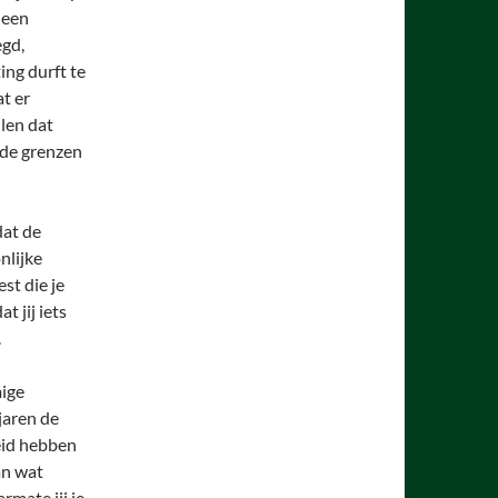
 een
egd,
ting durft te
at er
llen dat
n de grenzen
dat de
nlijke
est die je
at jij iets
.
ige
jaren de
eid hebben
an wat
rmate jij je