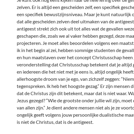
zelven. Er is altijd een gescheiden zelf, een specifiek gesch
een specifiek bewustzijnsniveau. Maar je kunt natuurlijk
dat alle gescheiden zelven deel uitmaken van de antigeest
antigeest strekt zich ook uit tot alles wat de gevallen we
geschapen die, zoals we al vaker hebben gezegd, deze ma
projecteren. Je moet alles beoordelen volgens een maatsta
ik in het begin al zei, hebben sommige studenten de geva
en hun maatstaven over het concept Christusschap heen 
veronderstelling dat Christusschap betekent dat je altijd 
en iedereen die het niet met je eens is, altijd ongelijk heeft
allerhoogste droom van je ego, van zichzelf zeggen: “Nie
tegenspreken. Ik heb het hoogste gezag.” Er zijn mensen 
dat de Christus zijn dit betekent, maar dat is niet waar. W
Jezus gezegd? “Wie de grootste onder jullie wil zijn, moet
van allen zijn.” Je dient andere mensen niet als je ze voor
ongelijk geeft volgens jouw persoonlijke dualistische maa
is niet de Christus, dat is de antigeest.