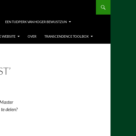
EEN TIJDPERK VAN HOGER BEWUSTZIJN
E WEBSITE
OVER
TRANSCENDENCE TOOLBOX
ST’
 Master
 te delen?