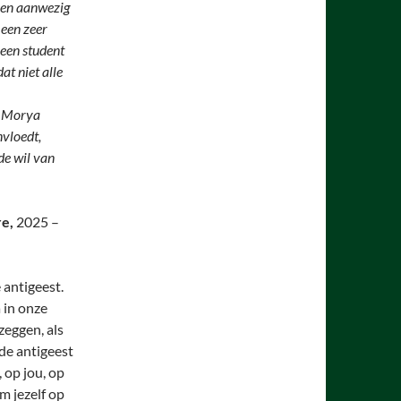
nsen aanwezig
 een zeer
 een student
at niet alle
El Morya
nvloedt,
de wil van
e,
2025 –
 antigeest.
 in onze
zeggen, als
de antigeest
, op jou, op
m jezelf op