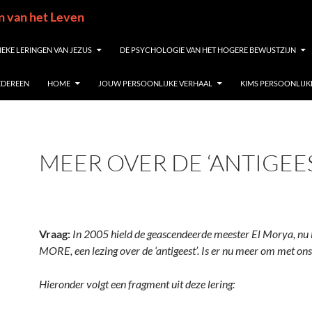
in van het Leven
IEKE LERINGEN VAN JEZUS
DE PSYCHOLOGIE VAN HET HOGERE BEWUSTZIJN
IEDEREEN
HOME
JOUW PERSOONLIJKE VERHAAL
KIMS PERSOONLIJK
MEER OVER DE ‘ANTIGEE
Vraag:
In 2005 hield de geascendeerde meester El Morya, nu
MORE, een lezing over de ‘antigeest’. Is er nu meer om met ons
Hieronder volgt een fragment uit deze lering: