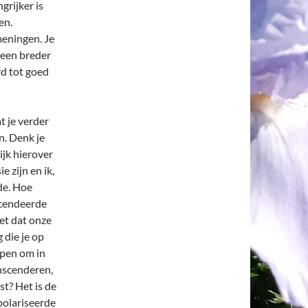
grijker is
en.
meningen. Je
 een breder
rd tot goed
t je verder
n. Denk je
ijk hierover
e zijn en ik,
rde. Hoe
scendeerde
iet dat onze
 die je op
pen om in
anscenderen,
st? Het is de
epolariseerde