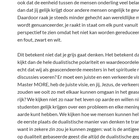
ook dat de eenheid tussen de mensen onderling veel belan
dan dat jij gelijk krijgt door andere mensen ongelijk te gev
Daardoor raak je steeds minder gehecht aan wereldlijke 
wordt genuanceerder, je raakt in staat om elk punt vanuit
perspectief te zien omdat het niet kan worden gereducee
en fout, zwart en wit.
Dit betekent niet dat je grijs gaat denken. Het betekent da
kijkt dan de hele dualistische polariteit en waardeoordele
echt dat wij als geascendeerde meesters in het spirituele r
discussies voeren? Er moet een juiste en een verkeerde visi
Master MORE, heb de juiste visie, en jij, Jezus, de verkee
zouden we ooit zo met elkaar kunnen omgaan in het gea
rijk? We kijken niet zo naar het leven op aarde en willen n
studenten gelijk krijgen over een probleem en elke mening
aarde kunt hebben. We kijken hoe we mensen kunnen hel
de eerste plaats de dualistische manier van denken te tr
want in zekere zin zou je kunnen zeggen: wat is de antigee
op dualiteit gebaseerde geest die altijd de dualistische g