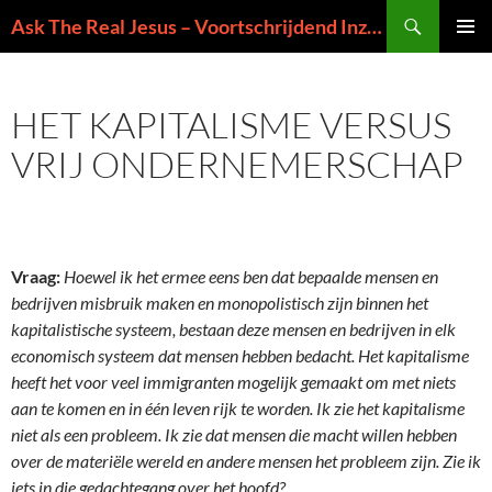
Ga
Zoeken
Ask The Real Jesus – Voortschrijdend Inzicht in de Zin van het Leven
naar
PRIMAI
de
MENU
inhoud
HET KAPITALISME VERSUS
VRIJ ONDERNEMERSCHAP
Vraag:
Hoewel ik het ermee eens ben dat bepaalde mensen en
bedrijven misbruik maken en monopolistisch zijn binnen het
kapitalistische systeem, bestaan deze mensen en bedrijven in elk
economisch systeem dat mensen hebben bedacht. Het kapitalisme
heeft het voor veel immigranten mogelijk gemaakt om met niets
aan te komen en in één leven rijk te worden. Ik zie het kapitalisme
niet als een probleem. Ik zie dat mensen die macht willen hebben
over de materiële wereld en andere mensen het probleem zijn. Zie ik
iets in die gedachtegang over het hoofd?