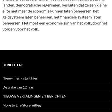
landen, democratische regeringen, besluiten dat ze een kleine
elite niet meer de economie kunnen laten beheersen, het
geldsysteem laten beheersen, het financiële systeem laten
beheersen. Het moet een economie zijn van het volk, door het
volk en voor het volk.
BERICHTEN:
Nieuw hier – start hier
De wake van 12 jaar
NIEUWE VERTALINGEN EN BERICHTEN
More to Life Store, uitleg