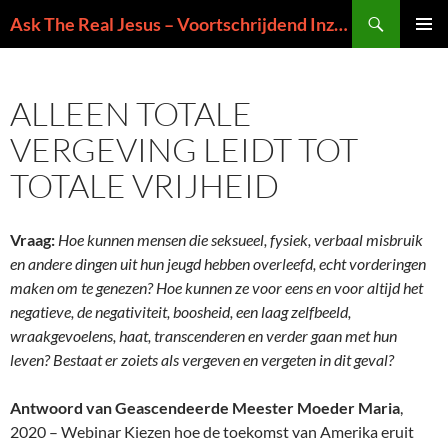
Ga
Zoeken
Ask The Real Jesus – Voortschrijdend Inzicht in de Zin van het Leven
naar
PRIMAI
de
MENU
inhoud
ALLEEN TOTALE
VERGEVING LEIDT TOT
TOTALE VRIJHEID
Vraag:
Hoe kunnen mensen die seksueel, fysiek, verbaal misbruik
en andere dingen uit hun jeugd hebben overleefd, echt vorderingen
maken om te genezen? Hoe kunnen ze voor eens en voor altijd het
negatieve, de negativiteit, boosheid, een laag zelfbeeld,
wraakgevoelens, haat, transcenderen en verder gaan met hun
leven? Bestaat er zoiets als vergeven en vergeten in dit geval?
Antwoord van Geascendeerde Meester Moeder Maria
,
2020 – Webinar Kiezen hoe de toekomst van Amerika eruit