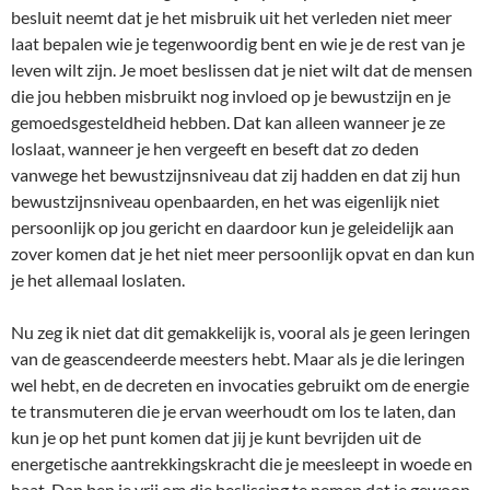
besluit neemt dat je het misbruik uit het verleden niet meer
laat bepalen wie je tegenwoordig bent en wie je de rest van je
leven wilt zijn. Je moet beslissen dat je niet wilt dat de mensen
die jou hebben misbruikt nog invloed op je bewustzijn en je
gemoedsgesteldheid hebben. Dat kan alleen wanneer je ze
loslaat, wanneer je hen vergeeft en beseft dat zo deden
vanwege het bewustzijnsniveau dat zij hadden en dat zij hun
bewustzijnsniveau openbaarden, en het was eigenlijk niet
persoonlijk op jou gericht en daardoor kun je geleidelijk aan
zover komen dat je het niet meer persoonlijk opvat en dan kun
je het allemaal loslaten.
Nu zeg ik niet dat dit gemakkelijk is, vooral als je geen leringen
van de geascendeerde meesters hebt. Maar als je die leringen
wel hebt, en de decreten en invocaties gebruikt om de energie
te transmuteren die je ervan weerhoudt om los te laten, dan
kun je op het punt komen dat jij je kunt bevrijden uit de
energetische aantrekkingskracht die je meesleept in woede en
haat. Dan ben je vrij om die beslissing te nemen dat je gewoon