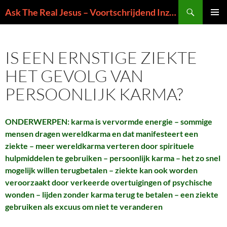
Ga
Zoeken
Ask The Real Jesus – Voortschrijdend Inzicht in de Zin van het Leven
naar
PRIMAI
de
MENU
inhoud
IS EEN ERNSTIGE ZIEKTE
HET GEVOLG VAN
PERSOONLIJK KARMA?
ONDERWERPEN: karma is vervormde energie – sommige
mensen dragen wereldkarma en dat manifesteert een
ziekte – meer wereldkarma verteren door spirituele
hulpmiddelen te gebruiken – persoonlijk karma – het zo snel
mogelijk willen terugbetalen – ziekte kan ook worden
veroorzaakt door verkeerde overtuigingen of psychische
wonden – lijden zonder karma terug te betalen – een ziekte
gebruiken als excuus om niet te veranderen