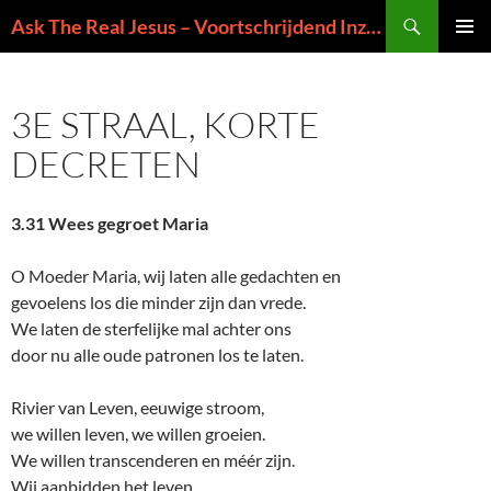
Ga
Zoeken
Ask The Real Jesus – Voortschrijdend Inzicht in de Zin van het Leven
naar
PRIMAI
de
MENU
inhoud
3E STRAAL, KORTE
DECRETEN
3.31 Wees gegroet Maria
O Moeder Maria, wij laten alle gedachten en
gevoelens los die minder zijn dan vrede.
We laten de sterfelijke mal achter ons
door nu alle oude patronen los te laten.
Rivier van Leven, eeuwige stroom,
we willen leven, we willen groeien.
We willen transcenderen en méér zijn.
Wij aanbidden het leven.