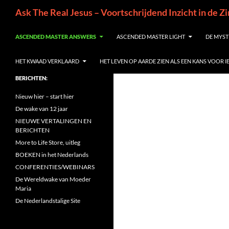
Ga
Zoeken
Ask The Real Jesus – Voortschrijdend Inzicht in de Z
naar
de
ASCENDED MASTER ANSWERS
ASCENDED MASTER LIGHT
DE MYST
inhoud
HET KWAAD VERKLAARD
HET LEVEN OP AARDE ZIEN ALS EEN KANS VOOR 
BERICHTEN:
Nieuw hier – start hier
De wake van 12 jaar
NIEUWE VERTALINGEN EN
BERICHTEN
More to Life Store, uitleg
BOEKEN in het Nederlands
CONFERENTIES/WEBINARS
De Wereldwake van Moeder
Maria
De Nederlandstalige Site