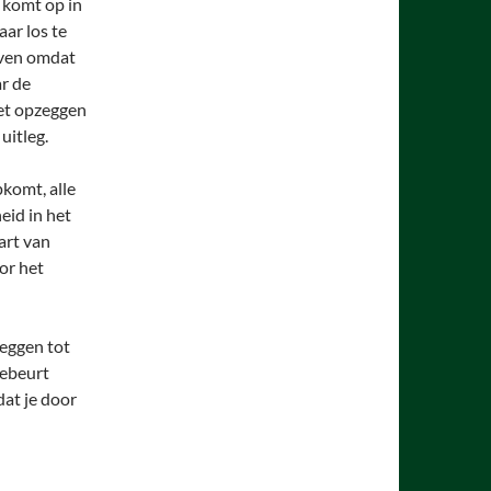
 komt op in
ar los te
geven omdat
ar de
et opzeggen
uitleg.
pkomt, alle
eid in het
art van
or het
zeggen tot
gebeurt
dat je door