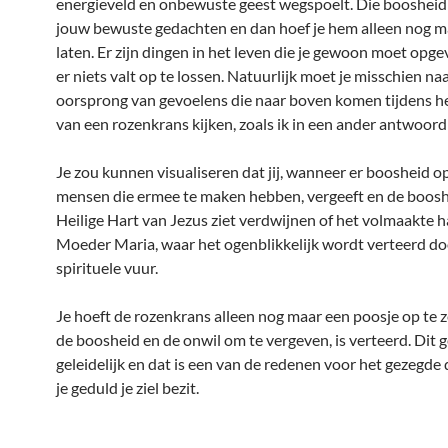
energieveld en onbewuste geest wegspoelt. Die boosheid
jouw bewuste gedachten en dan hoef je hem alleen nog ma
laten. Er zijn dingen in het leven die je gewoon moet op
er niets valt op te lossen. Natuurlijk moet je misschien na
oorsprong van gevoelens die naar boven komen tijdens h
van een rozenkrans kijken, zoals ik in een ander antwoord 
Je zou kunnen visualiseren dat jij, wanneer er boosheid o
mensen die ermee te maken hebben, vergeeft en de boosh
Heilige Hart van Jezus ziet verdwijnen of het volmaakte h
Moeder Maria, waar het ogenblikkelijk wordt verteerd do
spirituele vuur.
Je hoeft de rozenkrans alleen nog maar een poosje op te 
de boosheid en de onwil om te vergeven, is verteerd. Dit 
geleidelijk en dat is een van de redenen voor het gezegde 
je geduld je ziel bezit.