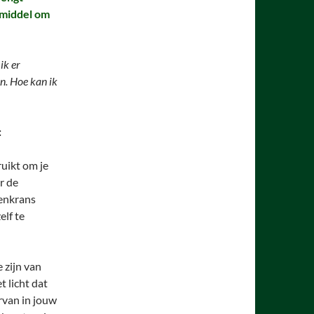
pmiddel om
ik er
n. Hoe kan ik
:
ruikt om je
r de
zenkrans
elf te
 zijn van
t licht dat
rvan in jouw