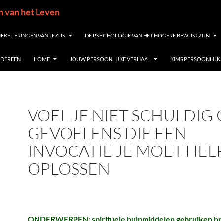
in van het Leven
IEKE LERINGEN VAN JEZUS
DE PSYCHOLOGIE VAN HET HOGERE BEWUSTZIJN
IEDEREEN
HOME
JOUW PERSOONLIJKE VERHAAL
KIMS PERSOONLIJK
VOEL JE NIET SCHULDIG
GEVOELENS DIE EEN
INVOCATIE JE MOET HEL
OPLOSSEN
ONDERWERPEN: spirituele hulpmiddelen gebruiken b