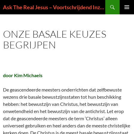
Ga
Zoeken
Ask The Real Jesus – Voortschrijdend Inzicht in de Zin van het Leven
naar
PRIMAI
de
MENU
inhoud
ONZE BASALE KEUZES
BEGRIJPEN
door Kim Michaels
De geascendeerde meesters onderrichten dat zelfbewuste
wezens drie basale bewustzijnsstaten tot hun beschikking
hebben: het bewustzijn van Christus, het bewustzijn van
onwetendheid en het bewustzijn van de antichrist. Let erop
dat de geascendeerde meesters de term ‘Christus’ alleen
universeel gebruiken en heel anders dan de meeste christelijke
kerken doen. De Christus is de meest basale bewustzijnsstaat