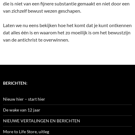
die is niet van een fijnere substantie gemaakt en niet door een
van zichzelf bewust wezen geschapen.
Laten we nu eens bekijken hoe het komt dat je kunt ontkennen
dat alles één is en waarom het zo moeilijk is om het bewustzijn
van de antichrist te overwinnen.
BERICHTEN:
Nieuw hier – start hier
De wake van 12 jaar
NIEUWE VERTALINGEN EN BERICHTEN
More to Life Store, uitleg