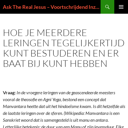
Ga
Zoeken
Ask The Real Jesus – Voortschrijdend Inzicht in de Zin van het Leven
naar
PRIMAI
de
MENU
inhoud
HOE JE MEERDERE
LERINGEN TEGELIJKERTIJD
KUNT BESTUDEREN EN ER
BAAT BIJ KUNT HEBBEN
Vraag:
In de vroegere leringen van de geascendeerde meesters
vooral de theosofie en Agni Yoga, bestond een concept dat
Manvantara heette dat uit het hindoeïsme kwam. Is dit hetzelfde als
de laatste leringen over de sferen. (Wikipedia: Manvantara is een
Sanskriet woord dat is samengesteld is uit manu en antara.
Letterlijke betekenis: de duur van een Manu of zijn levensduur. Elke