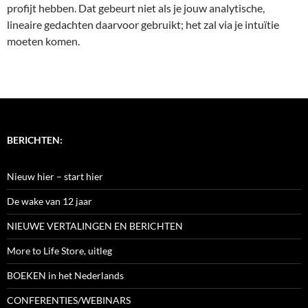
profijt hebben. Dat gebeurt niet als je jouw analytische,
lineaire gedachten daarvoor gebruikt; het zal via je intuïtie
moeten komen.
BERICHTEN:
Nieuw hier – start hier
De wake van 12 jaar
NIEUWE VERTALINGEN EN BERICHTEN
More to Life Store, uitleg
BOEKEN in het Nederlands
CONFERENTIES/WEBINARS