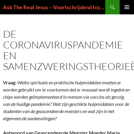
Ga
Zoeken
Ask The Real Jesus – Voortschrijdend Inzicht in de Zin van het Leven
naar
PRIMAI
de
MENU
inhoud
DE
CORONAVIRUSPANDEMIE
EN
SAMENZWERINGSTHEORIE
Vraag:
Welke spirituele en praktische hulpmiddelen moeten er
worden gebruikt om te voorkomen dat er massaal wordt ingeënt en
chips worden geïmplementeerd in mensen via vaccins als gevolg
van de huidige pandemie? Wat zijn geschikte hulpmiddelen voor de
studenten van de geascendeerde meesters en wat zijn in het
algemeen de aanbevelingen?
Antwoord van Geascendeerde Meester Moeder Maria
,