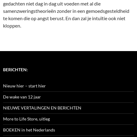
gedachten niet dag in dag uit voeden met al die
samenzweringstheorieën zonder in een gemoedsgesteldheid
te komen die op angst berust. En dan zal je intuïtie ook niet
kloppen.
BERICHTEN:
Nieuw hier – start hier
De wake van 12 jaar
NIEUWE VERTALINGEN EN BERICHTEN
More to Life Store, uitleg
BOEKEN in het Nederlands