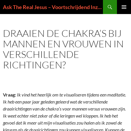
Ga
Zoeken
Ask The Real Jesus – Voortschrijdend Inzicht in de Zin van het Leven
naar
PRIMAI
de
MENU
inhoud
DRAAIEN DE CHAKRA’S BIJ
MANNEN EN VROUWEN IN
VERSCHILLENDE
RICHTINGEN?
Vraag:
Ik vind het heerlijk om te visualiseren tijdens een meditatie.
Ik heb een paar jaar geleden geleerd wat de verschillende
draairichtingen van de chakra’s voor mannen versus vrouwen zijn.
Ik weet echter niet zeker of die leringen wel kloppen. Ik heb het
gevoel dat ik meer uit mijn visualisaties zou halen als ik zowel de
kleuren als de draairichtingen zou kunnen visualiseren. Kunnen de