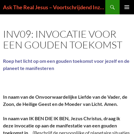
Ga
Zoeken
Ask The Real Jesus – Voortschrijdend Inzicht in de Zin van het Leven
naar
PRIMAI
de
MENU
inhoud
INV09: INVOCATIE VOOR
EEN GOUDEN TOEKOMST
Roep het licht op om een gouden toekomst voor jezelf en de
planeet te manifesteren
In naam van de Onvoorwaardelijke Liefde van de Vader, de
Zoon, de Heilige Geest en de Moeder van Licht. Amen.
In naam van IK BEN DIE IK BEN, Jezus Christus, draag ik
deze invocatie op aan de manifestatie van een gouden
toekomst in…
(Beschrijf de persoonlijke of planetaire situaties