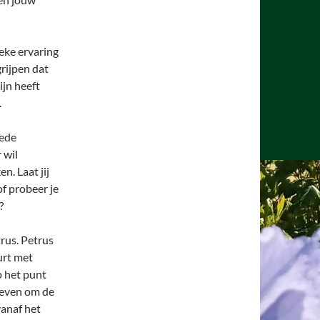
eke ervaring
grijpen dat
ijn heeft
.
eede
 wil
n. Laat jij
of probeer je
?
trus. Petrus
urt met
p het punt
pgeven om de
vanaf het