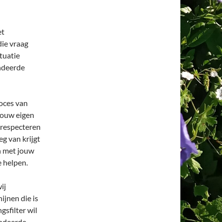
et
die vraag
ituatie
endeerde
roces van
jouw eigen
 respecteren
g van krijgt
en met jouw
e helpen.
ij
jnen die is
sfilter wil
endeerde