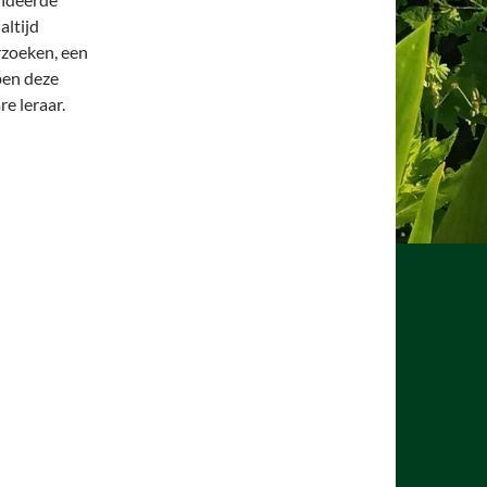
altijd
rzoeken, een
ben deze
e leraar.