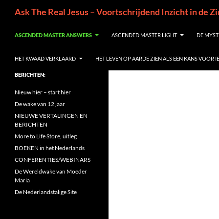
Ga
Zoeken
Ask The Real Jesus – Voortschrijdend Inzicht in de Z
naar
de
ASCENDED MASTER ANSWERS
ASCENDED MASTER LIGHT
DE MYST
inhoud
HET KWAAD VERKLAARD
HET LEVEN OP AARDE ZIEN ALS EEN KANS VOOR 
BERICHTEN:
Nieuw hier – start hier
De wake van 12 jaar
NIEUWE VERTALINGEN EN
BERICHTEN
More to Life Store, uitleg
BOEKEN in het Nederlands
CONFERENTIES/WEBINARS
De Wereldwake van Moeder
Maria
De Nederlandstalige Site