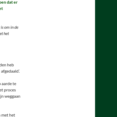
jpen
dat er
et
 is om in de
et het
eden heb
 afgedaald’.
p aarde te
het proces
zijn weggaan
n met het