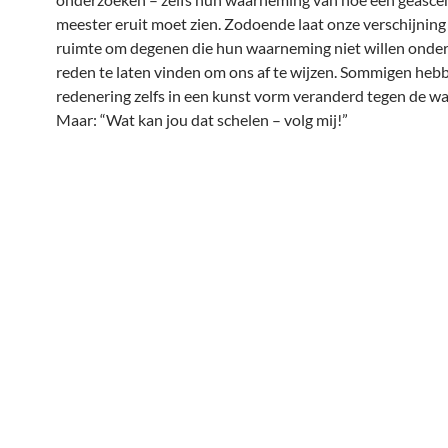
meester eruit moet zien. Zodoende laat onze verschijning 
ruimte om degenen die hun waarneming niet willen onde
reden te laten vinden om ons af te wijzen. Sommigen heb
redenering zelfs in een kunst vorm veranderd tegen de war
Maar: “Wat kan jou dat schelen – volg mij!”