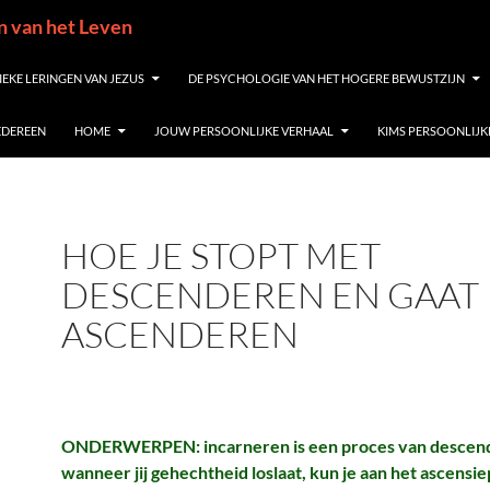
in van het Leven
IEKE LERINGEN VAN JEZUS
DE PSYCHOLOGIE VAN HET HOGERE BEWUSTZIJN
IEDEREEN
HOME
JOUW PERSOONLIJKE VERHAAL
KIMS PERSOONLIJK
HOE JE STOPT MET
DESCENDEREN EN GAAT
ASCENDEREN
ONDERWERPEN: incarneren is een proces van descen
wanneer jij gehechtheid loslaat, kun je aan het ascensie