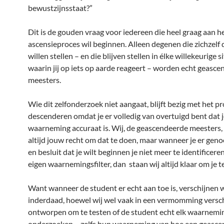
bewustzijnsstaat?”
Dit is de gouden vraag voor iedereen die heel graag aan h
ascensieproces wil beginnen. Alleen degenen die zichzelf 
willen stellen – en die blijven stellen in élke willekeurige s
waarin jij op iets op aarde reageert – worden echt geasc
meesters.
Wie dit zelfonderzoek niet aangaat, blijft bezig met het p
descenderen omdat je er volledig van overtuigd bent dat 
waarneming accuraat is. Wij, de geascendeerde meesters,
altijd jouw recht om dat te doen, maar wanneer je er genoe
en besluit dat je wilt beginnen je niet meer te identificer
eigen waarnemingsfilter, dan staan wij altijd klaar om je t
Want wanneer de student er echt aan toe is, verschijnen w
inderdaad, hoewel wij wel vaak in een vermomming verschi
ontworpen om te testen of de student echt elk waarneming
onderzoeken – zelfs hun waarneming van hoe een geasc