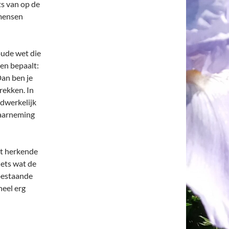
ts van op de
 mensen
oude wet die
en bepaalt:
Dan ben je
rekken. In
adwerkelijk
waarneming
et herkende
ets wat de
bestaande
heel erg