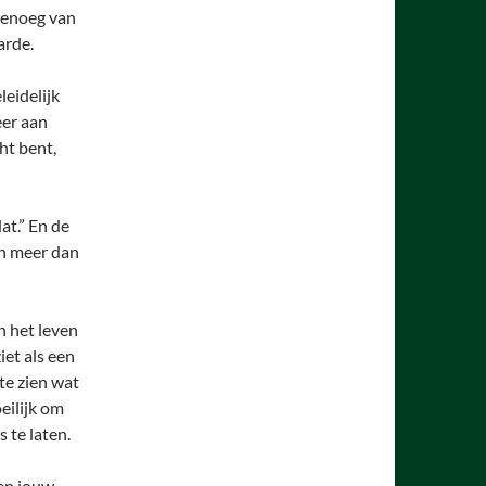
 genoeg van
arde.
leidelijk
eer aan
ht bent,
at.” En de
en meer dan
n het leven
iet als een
te zien wat
eilijk om
 te laten.
ten jouw