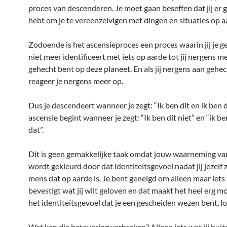
proces van descenderen. Je moet gaan beseffen dat jij er
hebt om je te vereenzelvigen met dingen en situaties op a
Zodoende is het ascensieproces een proces waarin jij je ge
niet meer identificeert met iets op aarde tot jij nergens m
gehecht bent op deze planeet. En als jij nergens aan gehec
reageer je nergens meer op.
Dus je descendeert wanneer je zegt: “Ik ben dit en ik ben d
ascensie begint wanneer je zegt: “Ik ben dit niet” en “ik b
dat”.
Dit is geen gemakkelijke taak omdat jouw waarneming va
wordt gekleurd door dat identiteitsgevoel nadat jij jezelf z
mens dat op aarde is. Je bent geneigd om alleen maar iets 
bevestigt wat jij wilt geloven en dat maakt het heel erg mo
het identiteitsgevoel dat je een gescheiden wezen bent, los
Wat kan die betovering verbreken? Alleen iets wat jij bui