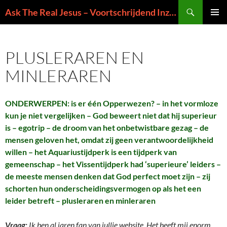
Ga
Zoeken
Ask The Real Jesus – Voortschrijdend Inzicht in de Zin van het Leven
naar
PRIMAI
de
MENU
inhoud
PLUSLERAREN EN
MINLERAREN
ONDERWERPEN: is er één Opperwezen? – in het vormloze
kun je niet vergelijken – God beweert niet dat hij superieur
is – egotrip – de droom van het onbetwistbare gezag – de
mensen geloven het, omdat zij geen verantwoordelijkheid
willen – het Aquariustijdperk is een tijdperk van
gemeenschap – het Vissentijdperk had ‘superieure’ leiders –
de meeste mensen denken dat God perfect moet zijn – zij
schorten hun onderscheidingsvermogen op als het een
leider betreft – plusleraren en minleraren
Vraag:
Ik ben al jaren fan van jullie website. Het heeft mij enorm