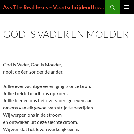
Ga
Zoeken
Ask The Real Jesus – Voortschrijdend Inzicht in de Zin van het Leven
naar
PRIMAI
de
MENU
inhoud
GOD IS VADER EN MOEDER
God is Vader, God is Moeder,
nooit de één zonder de ander.
Jullie evenwichtige vereniging is onze bron.
Jullie Liefde houdt ons op koers.
Jullie bieden ons het overvloedige leven aan
om ons van elk gevoel van strijd te bevrijden.
Wij werpen ons in de stroom
en ontwaken uit deze slechte droom.
Wij zien dat het leven werkelijk één is