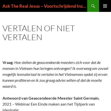
Ga
Zoeken
Ask The Real Jesus – Voortschrijdend Inzicht in de Zin van het Leven
naar
PRIMAI
de
MENU
inhoud
VERTALEN OF NIET
VERTALEN
Vraag
:
Hoe stellen de geascendeerde meesters zich voor dat de
mensen in Vietnam hun leringen ontvangen? Ik overweeg om zoveel
mogelijk lesmateriaal te vertalen in het Vietnamees opdat zij ervan
kunnen profiteren en ik zou graag advies willen of dat de moeite
waard is.
Antwoord van Geascendeerde Meester Saint Germain
,
2021 – Webinar Een Einde maken aan het Tijdperk van
Ideologie: