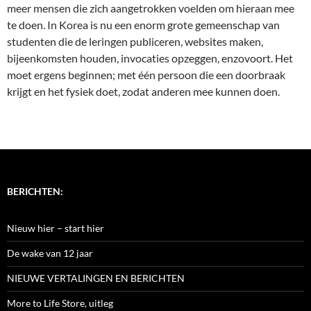
meer mensen die zich aangetrokken voelden om hieraan mee
te doen. In Korea is nu een enorm grote gemeenschap van
studenten die de leringen publiceren, websites maken,
bijeenkomsten houden, invocaties opzeggen, enzovoort. Het
moet ergens beginnen; met één persoon die een doorbraak
krijgt en het fysiek doet, zodat anderen mee kunnen doen.
BERICHTEN:
Nieuw hier – start hier
De wake van 12 jaar
NIEUWE VERTALINGEN EN BERICHTEN
More to Life Store, uitleg