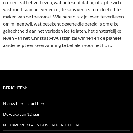
redden, zal het verliezen, wat betekent dat hij of zij die zich
vasthoudt aan het verleden, de kans verliest om deel uit te
maken van de toekomst. Wie bereid is zijn leven te verliezen
om mijnentwil, wat betekent degene die bereid is om elke
gehechtheid aan het verleden los te laten, het onsterfelijke
leven van het Christusbewustzijn zal winnen en de planeet
aarde helpt een overwinning te behalen voor het licht.
BERICHTEN:
Nieuw hier – start hier
De wake van 12 jaar
NIEUWE VERTALINGEN EN BERICHTEN