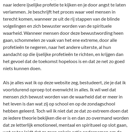
naar iedere ijselijke profetie te kijken en je door angst te laten
verlammen. Je beschrijft het proces waar veel mensen in
terecht komen, wanneer ze uit de rij stappen van de blinde
volgelingen en zich bewuster worden van de spirituele
waarheid. Wanneer mensen door deze bewustwording heen
gaan, schommelen ze vaak van het ene extreme, door alle
profetieën te negeren, naar het andere uiterste, al hun
aandacht op die ijselijke profetieën te richten, en krijgen dan
het gevoel dat de toekomst hopeloos is en dat ze net zo goed
niets kunnen doen.
Als je alles wat ik op deze website zeg, bestudeert, zie je dat ik
voortdurend oproep tot evenwicht in alles. Ik wil wel dat
mensen zich bewust worden van de waarheid dat er meer in
het leven is dan wat zij op school en op de zondagschool
hebben geleerd. Toch wil ik niet dat ze dat zo extreem doen dat
ze iedere theorie bekijken die er is en dan zo overmand worden
dat ze letterlijk emotioneel, mentaal en spiritueel op slot gaan,
wat er toe leidt dat ze geen enkele actie ondernemen om de