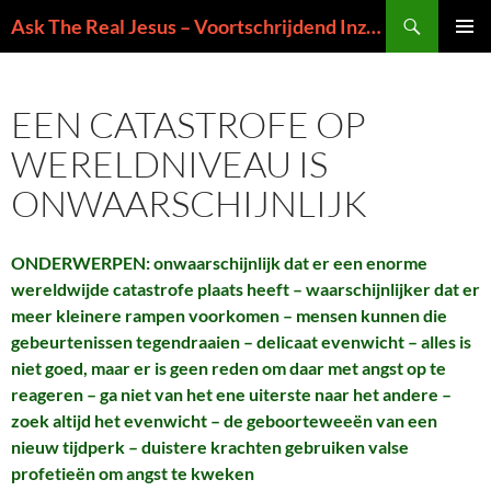
Ga
Zoeken
Ask The Real Jesus – Voortschrijdend Inzicht in de Zin van het Leven
naar
PRIMAI
de
MENU
inhoud
EEN CATASTROFE OP
WERELDNIVEAU IS
ONWAARSCHIJNLIJK
ONDERWERPEN: onwaarschijnlijk dat er een enorme
wereldwijde catastrofe plaats heeft – waarschijnlijker dat er
meer kleinere rampen voorkomen – mensen kunnen die
gebeurtenissen tegendraaien – delicaat evenwicht – alles is
niet goed, maar er is geen reden om daar met angst op te
reageren – ga niet van het ene uiterste naar het andere –
zoek altijd het evenwicht – de geboorteweeën van een
nieuw tijdperk – duistere krachten gebruiken valse
profetieën om angst te kweken