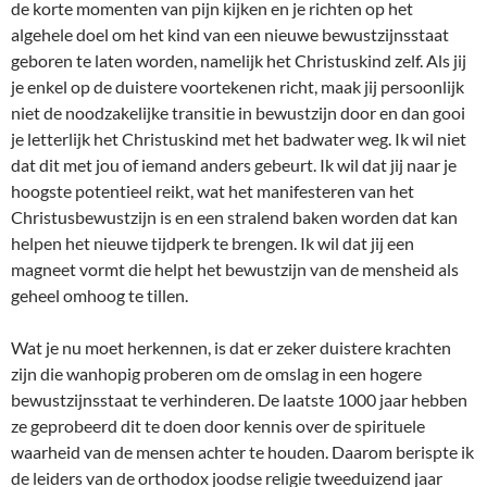
de korte momenten van pijn kijken en je richten op het
algehele doel om het kind van een nieuwe bewustzijnsstaat
geboren te laten worden, namelijk het Christuskind zelf. Als jij
je enkel op de duistere voortekenen richt, maak jij persoonlijk
niet de noodzakelijke transitie in bewustzijn door en dan gooi
je letterlijk het Christuskind met het badwater weg. Ik wil niet
dat dit met jou of iemand anders gebeurt. Ik wil dat jij naar je
hoogste potentieel reikt, wat het manifesteren van het
Christusbewustzijn is en een stralend baken worden dat kan
helpen het nieuwe tijdperk te brengen. Ik wil dat jij een
magneet vormt die helpt het bewustzijn van de mensheid als
geheel omhoog te tillen.
Wat je nu moet herkennen, is dat er zeker duistere krachten
zijn die wanhopig proberen om de omslag in een hogere
bewustzijnsstaat te verhinderen. De laatste 1000 jaar hebben
ze geprobeerd dit te doen door kennis over de spirituele
waarheid van de mensen achter te houden. Daarom berispte ik
de leiders van de orthodox joodse religie tweeduizend jaar