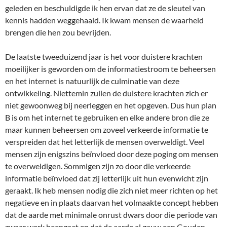
geleden en beschuldigde ik hen ervan dat ze de sleutel van
kennis hadden weggehaald. Ik kwam mensen de waarheid
brengen die hen zou bevrijden.
De laatste tweeduizend jaar is het voor duistere krachten
moeilijker is geworden om de informatiestroom te beheersen
en het internet is natuurlijk de culminatie van deze
ontwikkeling. Niettemin zullen de duistere krachten zich er
niet gewoonweg bij neerleggen en het opgeven. Dus hun plan
B is om het internet te gebruiken en elke andere bron die ze
maar kunnen beheersen om zoveel verkeerde informatie te
verspreiden dat het letterlijk de mensen overweldigt. Veel
mensen zijn enigszins beïnvloed door deze poging om mensen
te overweldigen. Sommigen zijn zo door die verkeerde
informatie beïnvloed dat zij letterlijk uit hun evenwicht zijn
geraakt. Ik heb mensen nodig die zich niet meer richten op het
negatieve en in plaats daarvan het volmaakte concept hebben
dat de aarde met minimale onrust dwars door die periode van
zwaar werk heengaat en dat de aarde al gauw een Gouden