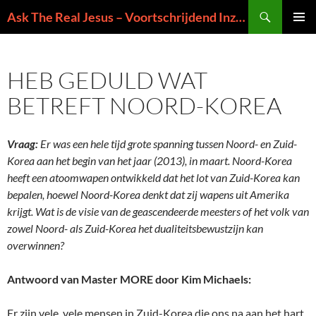
Ga
Zoeken
Ask The Real Jesus – Voortschrijdend Inzicht in de Zin van het Leven
naar
PRIMAI
de
MENU
inhoud
HEB GEDULD WAT
BETREFT NOORD-KOREA
Vraag:
Er was een hele tijd grote spanning tussen Noord- en Zuid-
Korea aan het begin van het jaar (2013), in maart. Noord-Korea
heeft een atoomwapen ontwikkeld dat het lot van Zuid-Korea kan
bepalen, hoewel Noord-Korea denkt dat zij wapens uit Amerika
krijgt. Wat is de visie van de geascendeerde meesters of het volk van
zowel Noord- als Zuid-Korea het dualiteitsbewustzijn kan
overwinnen?
Antwoord van Master MORE door Kim Michaels:
Er zijn vele, vele mensen in Zuid-Korea die ons na aan het hart