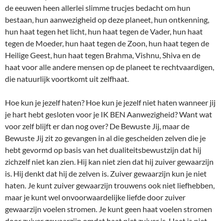
de eeuwen heen allerlei slimme trucjes bedacht om hun
bestaan, hun aanwezigheid op deze planeet, hun ontkenning,
hun haat tegen het licht, hun haat tegen de Vader, hun haat
tegen de Moeder, hun haat tegen de Zoon, hun haat tegen de
Heilige Geest, hun haat tegen Brahma, Vishnu, Shiva en de
haat voor alle andere mensen op de planeet te rechtvaardigen,
die natuurlijk voortkomt uit zelfhaat.
Hoe kun je jezelf haten? Hoe kun je jezelf niet haten wanneer jij
je hart hebt gesloten voor je IK BEN Aanwezigheid? Want wat
voor zelf blijft er dan nog over? De Bewuste Jij, maar de
Bewuste Jij zit zo gevangen in al die gescheiden zelven die je
hebt gevormd op basis van het dualiteitsbewustzijn dat hij
zichzelf niet kan zien. Hij kan niet zien dat hij zuiver gewaarzijn
is. Hij denkt dat hij de zelven is. Zuiver gewaarzijn kun je niet
haten. Je kunt zuiver gewaarzijn trouwens ook niet liefhebben,
maar je kunt wel onvoorwaardelijke liefde door zuiver
gewaarzijn voelen stromen. Je kunt geen haat voelen stromen
door zuiver gewaarzijn omdat haat niet zuiver is. Haat is niet