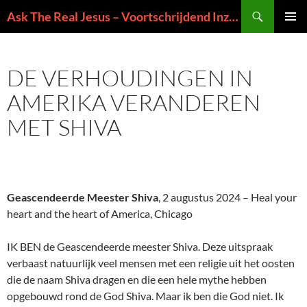
Ga
Zoeken
Ask The Real Jesus – Voortschrijdend Inzicht in de Zin van het Leven
naar
PRIMAI
de
MENU
inhoud
DE VERHOUDINGEN IN
AMERIKA VERANDEREN
MET SHIVA
Geascendeerde Meester Shiva
, 2 augustus 2024 – Heal your
heart and the heart of America, Chicago
IK BEN de Geascendeerde meester Shiva. Deze uitspraak
verbaast natuurlijk veel mensen met een religie uit het oosten
die de naam Shiva dragen en die een hele mythe hebben
opgebouwd rond de God Shiva. Maar ik ben die God niet. Ik