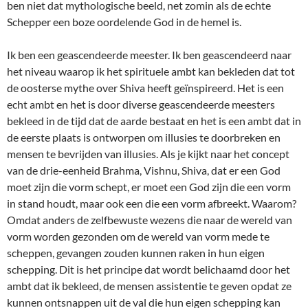
ben niet dat mythologische beeld, net zomin als de echte
Schepper een boze oordelende God in de hemel is.
Ik ben een geascendeerde meester. Ik ben geascendeerd naar
het niveau waarop ik het spirituele ambt kan bekleden dat tot
de oosterse mythe over Shiva heeft geïnspireerd. Het is een
echt ambt en het is door diverse geascendeerde meesters
bekleed in de tijd dat de aarde bestaat en het is een ambt dat in
de eerste plaats is ontworpen om illusies te doorbreken en
mensen te bevrijden van illusies. Als je kijkt naar het concept
van de drie-eenheid Brahma, Vishnu, Shiva, dat er een God
moet zijn die vorm schept, er moet een God zijn die een vorm
in stand houdt, maar ook een die een vorm afbreekt. Waarom?
Omdat anders de zelfbewuste wezens die naar de wereld van
vorm worden gezonden om de wereld van vorm mede te
scheppen, gevangen zouden kunnen raken in hun eigen
schepping. Dit is het principe dat wordt belichaamd door het
ambt dat ik bekleed, de mensen assistentie te geven opdat ze
kunnen ontsnappen uit de val die hun eigen schepping kan