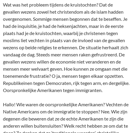
Wat was het probleem tijdens de kruistochten? Dat de
gevallen wezens zowel het christendom als de islam hadden
overgenomen. Sommige mensen begonnen dat te beseffen. Je
had de inquisitie, je had de heksenjachten, maar in de eerste
plaats had je de kruistochten, waarbij je christenen tegen
moslims liet vechten in plaats van de invloed van de gevallen
wezens op beide religies te erkennen. De situatie herhaalt zich
vandaag de dag. Steeds meer mensen raken gefrustreerd. De
gevallen wezens willen de economie niet veranderen en de
mensen meer welvaart geven. Hoe kunnen ze omgaan met die
toenemende frustratie? O ja, mensen tegen elkaar opzetten.
Republikeinen tegen Democraten, rijk tegen arm, en dergelijke.
Oorspronkelijke Amerikanen tegen immigranten.
Hallo! Wie waren de oorspronkelijke Amerikanen? Vechten de
Native Americans om de immigratie te stoppen? Nee. Wie zijn
degenen die beweren dat ze de echte Amerikanen te zijn die
anderen willen buitensluiten? Welk recht hebben ze om dat te
doen? Ze denken dat ze ‘traditionele waarden’, christelijke