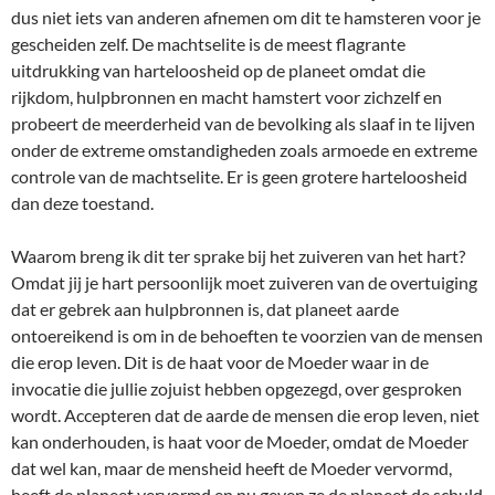
dus niet iets van anderen afnemen om dit te hamsteren voor je
gescheiden zelf. De machtselite is de meest flagrante
uitdrukking van harteloosheid op de planeet omdat die
rijkdom, hulpbronnen en macht hamstert voor zichzelf en
probeert de meerderheid van de bevolking als slaaf in te lijven
onder de extreme omstandigheden zoals armoede en extreme
controle van de machtselite. Er is geen grotere harteloosheid
dan deze toestand.
Waarom breng ik dit ter sprake bij het zuiveren van het hart?
Omdat jij je hart persoonlijk moet zuiveren van de overtuiging
dat er gebrek aan hulpbronnen is, dat planeet aarde
ontoereikend is om in de behoeften te voorzien van de mensen
die erop leven. Dit is de haat voor de Moeder waar in de
invocatie die jullie zojuist hebben opgezegd, over gesproken
wordt. Accepteren dat de aarde de mensen die erop leven, niet
kan onderhouden, is haat voor de Moeder, omdat de Moeder
dat wel kan, maar de mensheid heeft de Moeder vervormd,
heeft de planeet vervormd en nu geven ze de planeet de schuld