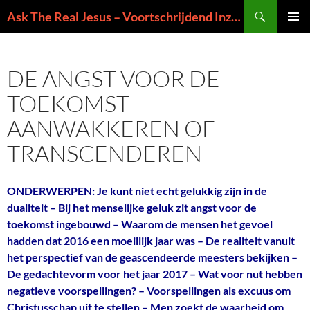
Ga
Zoeken
Ask The Real Jesus – Voortschrijdend Inzicht in de Zin van het Leven
naar
PRIMAI
de
MENU
inhoud
DE ANGST VOOR DE
TOEKOMST
AANWAKKEREN OF
TRANSCENDEREN
ONDERWERPEN: Je kunt niet echt gelukkig zijn in de
dualiteit – Bij het menselijke geluk zit angst voor de
toekomst ingebouwd – Waarom de mensen het gevoel
hadden dat 2016 een moeillijk jaar was – De realiteit vanuit
het perspectief van de geascendeerde meesters bekijken –
De gedachtevorm voor het jaar 2017 – Wat voor nut hebben
negatieve voorspellingen? – Voorspellingen als excuus om
Christusschap uit te stellen – Men zoekt de waarheid om