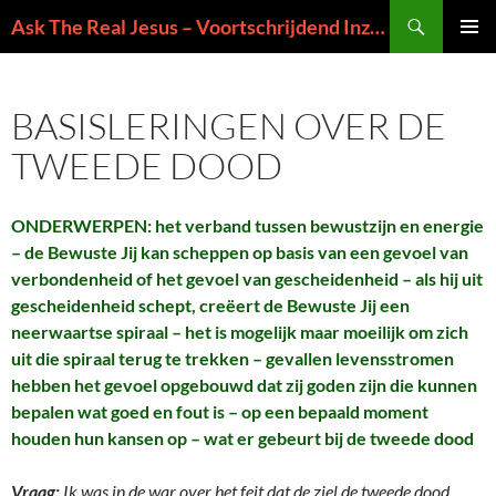
Ga
Zoeken
Ask The Real Jesus – Voortschrijdend Inzicht in de Zin van het Leven
naar
PRIMAI
de
MENU
inhoud
BASISLERINGEN OVER DE
TWEEDE DOOD
ONDERWERPEN: het verband tussen bewustzijn en energie
– de Bewuste Jij kan scheppen op basis van een gevoel van
verbondenheid of het gevoel van gescheidenheid – als hij uit
gescheidenheid schept, creëert de Bewuste Jij een
neerwaartse spiraal – het is mogelijk maar moeilijk om zich
uit die spiraal terug te trekken – gevallen levensstromen
hebben het gevoel opgebouwd dat zij goden zijn die kunnen
bepalen wat goed en fout is – op een bepaald moment
houden hun kansen op – wat er gebeurt bij de tweede dood
Vraag:
Ik was in de war over het feit dat de ziel de tweede dood