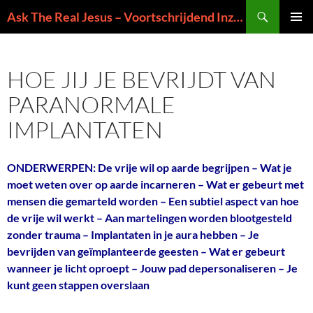
Ga
Zoeken
Ask The Real Jesus – Voortschrijdend Inzicht in de Zin van het Leven
naar
PRIMAI
de
MENU
inhoud
HOE JIJ JE BEVRIJDT VAN
PARANORMALE
IMPLANTATEN
ONDERWERPEN: De vrije wil op aarde begrijpen – Wat je
moet weten over op aarde incarneren – Wat er gebeurt met
mensen die gemarteld worden – Een subtiel aspect van hoe
de vrije wil werkt – Aan martelingen worden blootgesteld
zonder trauma – Implantaten in je aura hebben – Je
bevrijden van geïmplanteerde geesten – Wat er gebeurt
wanneer je licht oproept – Jouw pad depersonaliseren – Je
kunt geen stappen overslaan