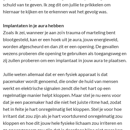
schuld van te geven. Ik zeg dit om jullie te prikkelen om
hiernaar te kijken en te erkennen wat het gevolg was.
Implantaten in je aura hebben
Zoals ik zei, wanneer je aan zo’n trauma of marteling bent
blootgesteld, kan er een hoek uit je aura, jouw energieveld,
worden afgescheurd en dan zit er een opening. De gevallen
wezens proberen die opening te gebruiken als toegangsweg en
zij zullen proberen om een implantaat in jouw aura te plaatsen.
Jullie weten allemaal dat er een fysiek apparaat is dat
pacemaker wordt genoemd, die onder de huid van mensen
werkt en elektrische signalen zendt die het hart op een
regelmatige manier helpt kloppen. Maar stel je nu eens voor
dat je een pacemaker had die niet het juiste ritme had, zodat
het in feite je hart onregelmatig liet kloppen. Stel je voor hoe
irritant dat zou zijn als je hart voortdurend onregelmatig zou
kloppen en hoe dit jouw hele fysieke lichaam zou irriteren en
zo onaangenaam zou zijn dat je daardoor bijna niet meer kon