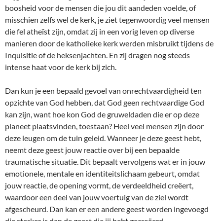
boosheid voor de mensen die jou dit aandeden voelde, of
misschien zelfs wel de kerk, je ziet tegenwoordig veel mensen
die fel atheïst zijn, omdat zij in een vorig leven op diverse
manieren door de katholieke kerk werden misbruikt tijdens de
Inquisitie of de heksenjachten. En zij dragen nog steeds
intense haat voor de kerk bij zich.
Dan kun je een bepaald gevoel van onrechtvaardigheid ten
opzichte van God hebben, dat God geen rechtvaardige God
kan zijn, want hoe kon God de gruweldaden die er op deze
planeet plaatsvinden, toestaan? Heel veel mensen zijn door
deze leugen om de tuin geleid. Wanneer je deze geest hebt,
neemt deze geest jouw reactie over bij een bepaalde
traumatische situatie. Dit bepaalt vervolgens wat er in jouw
emotionele, mentale en identiteitslichaam gebeurt, omdat
jouw reactie, de opening vormt, de verdeeldheid creëert,
waardoor een deel van jouw voertuig van de ziel wordt
afgescheurd. Dan kan er een andere geest worden ingevoegd
die sterker is dan de geest die jij hebt gecreëerd.