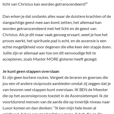
licht van Christus kan worden getranscendeerd?”
Dan erken je dat ondanks alles waar de duistere krachten of de
slangachtige geest mee aan komt zetten, het allemaal kan
worden getranscendeerd met het licht en de geest van
Christus. Als je dit maar vaak genoeg ervaart, weet je hoe het
proces werkt, het spirituele pad is echt, en de ascensie is een
echte mogelijkheid voor degenen die elke keer één stapje doen.
Jullie zijn er allemaal aan toe om dit eenvoudige feit te
accepteren, zoals Master MORE gisteren heeft gezegd.
Je kunt geen stappen overslaan
Er zijn geen kortere routes. Vergeet de leraren en goeroes die
jou een of andere sluiproute aanbieden omdat zij zeggen dat je
van tevoren veel stappen kunt overslaan. IK BEN de Meester
die op het ascensieproces toeziet in de Ascensietempel. Ik zie
voortdurend mensen van de aarde die op innerlijk niveau naar
Luxor komen en dan denken: “Ik ben mijn hele leven al
spiritueel, ik ben een goed religieus mens, ik heb die en die