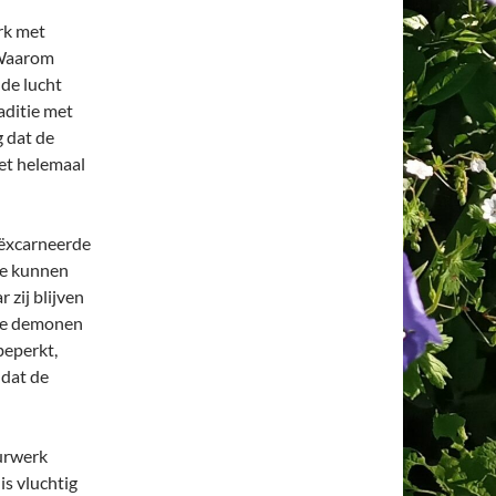
rk met
 Waarom
 de lucht
aditie met
g dat de
iet helemaal
geëxcarneerde
Ze kunnen
 zij blijven
ste demonen
beperkt,
 dat de
urwerk
is vluchtig