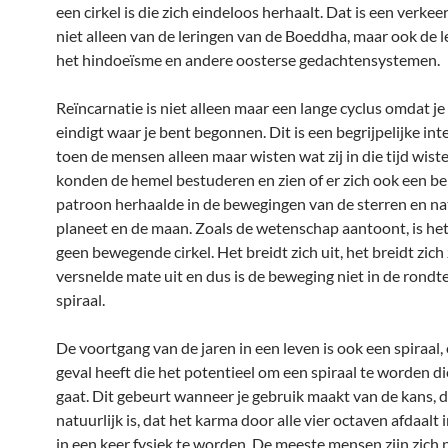
een cirkel is die zich eindeloos herhaalt. Dat is een verkee
niet alleen van de leringen van de Boeddha, maar ook de l
het hindoeïsme en andere oosterse gedachtensystemen.
Reïncarnatie is niet alleen maar een lange cyclus omdat je 
eindigt waar je bent begonnen. Dit is een begrijpelijke int
toen de mensen alleen maar wisten wat zij in die tijd wist
konden de hemel bestuderen en zien of er zich ook een b
patroon herhaalde in de bewegingen van de sterren en nat
planeet en de maan. Zoals de wetenschap aantoont, is he
geen bewegende cirkel. Het breidt zich uit, het breidt zich 
versnelde mate uit en dus is de beweging niet in de rondte
spiraal.
De voortgang van de jaren in een leven is ook een spiraal, 
geval heeft die het potentieel om een spiraal te worden 
gaat. Dit gebeurt wanneer je gebruik maakt van de kans, d
natuurlijk is, dat het karma door alle vier octaven afdaalt 
in een keer fysiek te worden. De meeste mensen zijn zich 