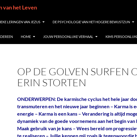
in van het Leven
IEKE LERINGEN VAN JEZUS
DE PSYCHOLOGIE VAN HET HOGERE BEWUSTZIJN
IEDEREEN
HOME
JOUW PERSOONLIJKE VERHAAL
KIMS PERSOONLIJK
OP DE GOLVEN SURFEN O
ERIN STORTEN
ONDERWERPEN: De karmische cyclus het hele jaar do
transmuteren en het nieuwe jaar beginnen – Karma is 
energie – Karma is een kans – Verandering is altijd moge
dynamiek van de goede voornemens aan het begin van h
Maak gebruik van je kans – Wees bereid om progressie
te realiseren – Jullie kennen mij zoals ik tegenwoordig 