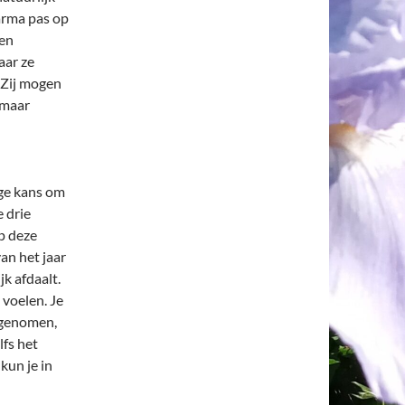
arma pas op
den
aar ze
. Zij mogen
 maar
ige kans om
 drie
p deze
an het jaar
jk afdaalt.
voelen. Je
 genomen,
lfs het
kun je in