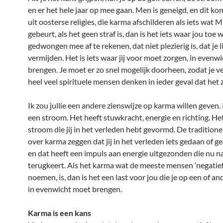
en er het hele jaar op mee gaan. Men is geneigd, en dit 
uit oosterse religies, die karma afschilderen als iets wat 
gebeurt, als het geen straf is, dan is het iets waar jou toe 
gedwongen mee af te rekenen, dat niet plezierig is, dat je 
vermijden. Het is iets waar jij voor moet zorgen, in evenw
brengen. Je moet er zo snel mogelijk doorheen, zodat je v
heel veel spirituele mensen denken in ieder geval dat het z
Ik zou jullie een andere zienswijze op karma willen geven.
een stroom. Het heeft stuwkracht, energie en richting. Het
stroom die jij in het verleden hebt gevormd. De traditione
over karma zeggen dat jij in het verleden iets gedaan of g
en dat heeft een impuls aan energie uitgezonden die nu na
terugkeert. Als het karma wat de meeste mensen ‘negatie
noemen, is, dan is het een last voor jou die je op een of a
in evenwicht moet brengen.
Karma is een kans