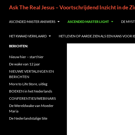
Ga
Zoeken
Ask The Real Jesus – Voortschrijdend Inzicht in de Z
naar
de
ASCENDED MASTER ANSWERS
ASCENDED MASTER LIGHT
DE MYST
inhoud
HET KWAAD VERKLAARD
HET LEVEN OP AARDE ZIEN ALS EEN KANS VOOR 
BERICHTEN:
Nieuw hier – start hier
De wake van 12 jaar
NIEUWE VERTALINGEN EN
BERICHTEN
More to Life Store, uitleg
BOEKEN in het Nederlands
CONFERENTIES/WEBINARS
De Wereldwake van Moeder
Maria
De Nederlandstalige Site