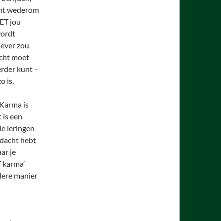
komt wederom
MET jou
wordt
liever zou
icht moet
erder kunt –
o is.
 Karma is
 is een
le leringen
edacht hebt
ar je
f karma’
ndere manier