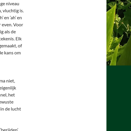
ige niveau
vluchtig is.
’ en ‘ah’ en
ar even. Voor
ig als de
ekenis. Elk
gemaakt, of
 de kans om
ma niet,
eigenlijk
nel, het
bewuste
in de lucht
berijden’,