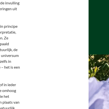
rde invulling
eringen uit
in principe
erpretatie,
en. Ze
epaald
uurlijk, de
t universum
zelfs in
 – het is een
of in ieder
die omhoog
ie het
in plaats van
natuurlijk