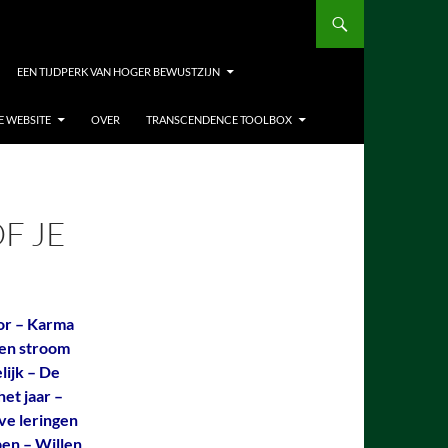
EEN TIJDPERK VAN HOGER BEWUSTZIJN
E WEBSITE
OVER
TRANSCENDENCE TOOLBOX
F JE
or – Karma
een stroom
lijk – De
et jaar –
ve leringen
ben – Willen