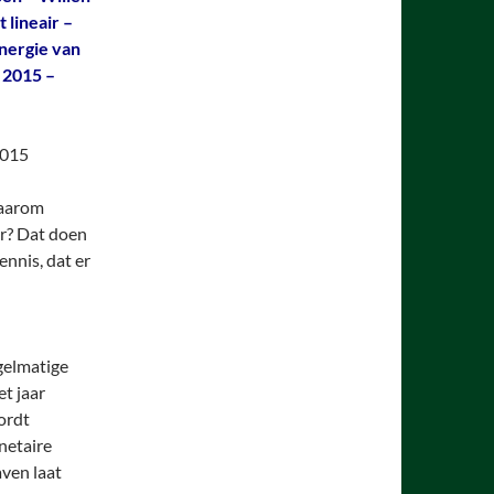
 lineair –
nergie van
 2015 –
2015
Waarom
r? Dat doen
ennis, dat er
egelmatige
et jaar
ordt
netaire
aven laat