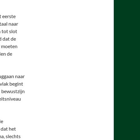
t eerste
taal naar
 tot slot
d dat de
f moeten
len de
ruggaan naar
vlak begint
n bewustzijn
eitsniveau
de
 dat het
a, slechts