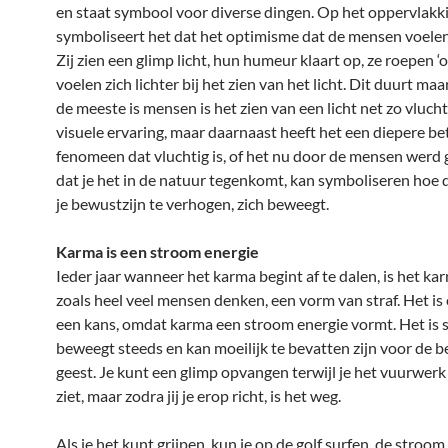
en staat symbool voor diverse dingen. Op het oppervlakk
symboliseert het dat het optimisme dat de mensen voelen, 
Zij zien een glimp licht, hun humeur klaart op, ze roepen ‘oh
voelen zich lichter bij het zien van het licht. Dit duurt ma
de meeste is mensen is het zien van een licht net zo vlucht
visuele ervaring, maar daarnaast heeft het een diepere bet
fenomeen dat vluchtig is, of het nu door de mensen werd 
dat je het in de natuur tegenkomt, kan symboliseren hoe
je bewustzijn te verhogen, zich beweegt.
Karma is een stroom energie
Ieder jaar wanneer het karma begint af te dalen, is het kar
zoals heel veel mensen denken, een vorm van straf. Het is 
een kans, omdat karma een stroom energie vormt. Het is s
beweegt steeds en kan moeilijk te bevatten zijn voor de 
geest. Je kunt een glimp opvangen terwijl je het vuurwerk 
ziet, maar zodra jij je erop richt, is het weg.
Als je het kunt grijpen, kun je op de golf surfen, de stroom ‘