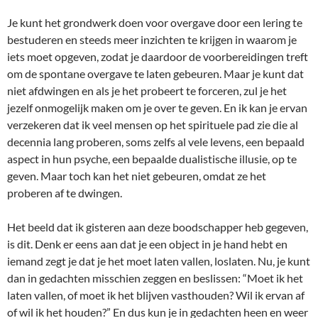
Je kunt het grondwerk doen voor overgave door een lering te
bestuderen en steeds meer inzichten te krijgen in waarom je
iets moet opgeven, zodat je daardoor de voorbereidingen treft
om de spontane overgave te laten gebeuren. Maar je kunt dat
niet afdwingen en als je het probeert te forceren, zul je het
jezelf onmogelijk maken om je over te geven. En ik kan je ervan
verzekeren dat ik veel mensen op het spirituele pad zie die al
decennia lang proberen, soms zelfs al vele levens, een bepaald
aspect in hun psyche, een bepaalde dualistische illusie, op te
geven. Maar toch kan het niet gebeuren, omdat ze het
proberen af te dwingen.
Het beeld dat ik gisteren aan deze boodschapper heb gegeven,
is dit. Denk er eens aan dat je een object in je hand hebt en
iemand zegt je dat je het moet laten vallen, loslaten. Nu, je kunt
dan in gedachten misschien zeggen en beslissen: “Moet ik het
laten vallen, of moet ik het blijven vasthouden? Wil ik ervan af
of wil ik het houden?” En dus kun je in gedachten heen en weer