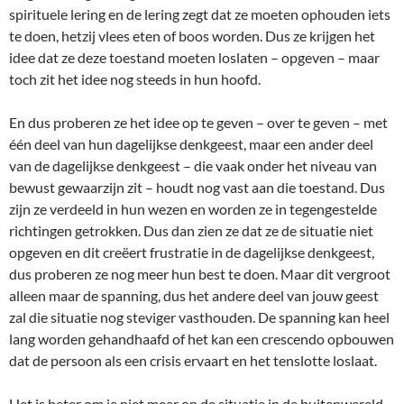
spirituele lering en de lering zegt dat ze moeten ophouden iets
te doen, hetzij vlees eten of boos worden. Dus ze krijgen het
idee dat ze deze toestand moeten loslaten – opgeven – maar
toch zit het idee nog steeds in hun hoofd.
En dus proberen ze het idee op te geven – over te geven – met
één deel van hun dagelijkse denkgeest, maar een ander deel
van de dagelijkse denkgeest – die vaak onder het niveau van
bewust gewaarzijn zit – houdt nog vast aan die toestand. Dus
zijn ze verdeeld in hun wezen en worden ze in tegengestelde
richtingen getrokken. Dus dan zien ze dat ze de situatie niet
opgeven en dit creëert frustratie in de dagelijkse denkgeest,
dus proberen ze nog meer hun best te doen. Maar dit vergroot
alleen maar de spanning, dus het andere deel van jouw geest
zal die situatie nog steviger vasthouden. De spanning kan heel
lang worden gehandhaafd of het kan een crescendo opbouwen
dat de persoon als een crisis ervaart en het tenslotte loslaat.
Het is beter om je niet meer op de situatie in de buitenwereld