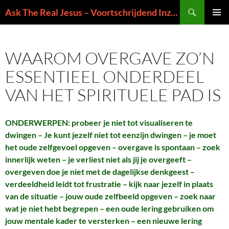
Ga
Zoeken
Ask The Real Jesus – Voortschrijdend Inzicht in de Zin van het Leven
naar
PRIMAI
de
MENU
inhoud
WAAROM OVERGAVE ZO’N
ESSENTIEEL ONDERDEEL
VAN HET SPIRITUELE PAD IS
ONDERWERPEN: probeer je niet tot visualiseren te
dwingen – Je kunt jezelf niet tot eenzijn dwingen – je moet
het oude zelfgevoel opgeven – overgave is spontaan – zoek
innerlijk weten – je verliest niet als jij je overgeeft –
overgeven doe je niet met de dagelijkse denkgeest –
verdeeldheid leidt tot frustratie – kijk naar jezelf in plaats
van de situatie – jouw oude zelfbeeld opgeven – zoek naar
wat je niet hebt begrepen – een oude lering gebruiken om
jouw mentale kader te versterken – een nieuwe lering