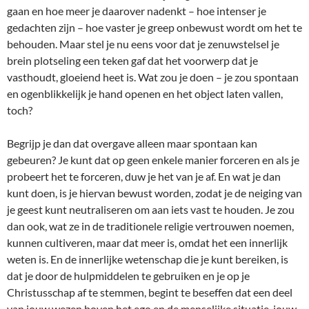
gaan en hoe meer je daarover nadenkt – hoe intenser je
gedachten zijn – hoe vaster je greep onbewust wordt om het te
behouden. Maar stel je nu eens voor dat je zenuwstelsel je
brein plotseling een teken gaf dat het voorwerp dat je
vasthoudt, gloeiend heet is. Wat zou je doen – je zou spontaan
en ogenblikkelijk je hand openen en het object laten vallen,
toch?
Begrijp je dan dat overgave alleen maar spontaan kan
gebeuren? Je kunt dat op geen enkele manier forceren en als je
probeert het te forceren, duw je het van je af. En wat je dan
kunt doen, is je hiervan bewust worden, zodat je de neiging van
je geest kunt neutraliseren om aan iets vast te houden. Je zou
dan ook, wat ze in de traditionele religie vertrouwen noemen,
kunnen cultiveren, maar dat meer is, omdat het een innerlijk
weten is. En de innerlijke wetenschap die je kunt bereiken, is
dat je door de hulpmiddelen te gebruiken en je op je
Christusschap af te stemmen, begint te beseffen dat een deel
van jouw wezen boven het ego en de menselijke situatie, jouw