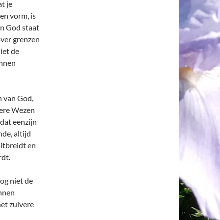
at je
en vorm, is
an God staat
 over grenzen
iet de
unnen
n van God,
vere Wezen
 dat eenzijn
de, altijd
itbreidt en
rdt.
og niet de
unnen
het zuivere