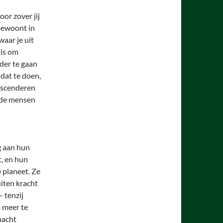
or zover jij
bewoont in
aar je uit
 is om
der te gaan
 dat te doen,
anscenderen
t de mensen
g aan hun
, en hun
 planeet. Ze
iten kracht
 tenzij
 meer te
macht