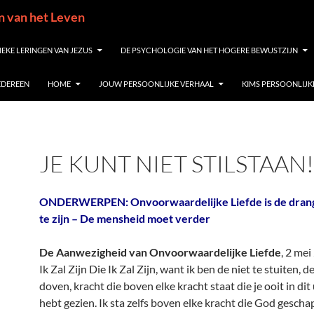
in van het Leven
IEKE LERINGEN VAN JEZUS
DE PSYCHOLOGIE VAN HET HOGERE BEWUSTZIJN
IEDEREEN
HOME
JOUW PERSOONLIJKE VERHAAL
KIMS PERSOONLIJK
JE KUNT NIET STILSTAAN!
ONDERWERPEN: Onvoorwaardelijke Liefde is de dran
te zijn – De mensheid moet verder
De Aanwezigheid van Onvoorwaardelijke Liefde
, 2 me
Ik Zal Zijn Die Ik Zal Zijn, want ik ben de niet te stuiten, de
doven, kracht die boven elke kracht staat die je ooit in di
hebt gezien. Ik sta zelfs boven elke kracht die God gescha