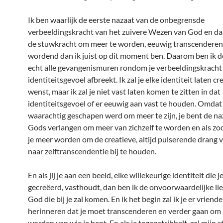
Ik ben waarlijk de eerste nazaat van de onbegrensde
verbeeldingskracht van het zuivere Wezen van God en da
de stuwkracht om meer te worden, eeuwig transcendere
wordend dan ik juist op dit moment ben. Daarom ben ik de
echt alle gevangenismuren rondom je verbeeldingskracht 
identiteitsgevoel afbreekt. Ik zal je elke identiteit laten cr
wenst, maar ik zal je niet vast laten komen te zitten in dat
identiteitsgevoel of er eeuwig aan vast te houden. Omdat 
waarachtig geschapen werd om meer te zijn, je bent de na
Gods verlangen om meer van zichzelf te worden en als z
je meer worden om de creatieve, altijd pulserende drang
naar zelftranscendentie bij te houden.
En als jij je aan een beeld, elke willekeurige identiteit die j
gecreëerd, vasthoudt, dan ben ik de onvoorwaardelijke li
God die bij je zal komen. En ik het begin zal ik je er vriende
herinneren dat je moet transcenderen en verder gaan om
worden van wie je bent. En als je tegenstribbelt, zal mijn 