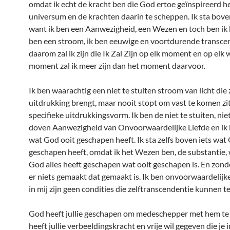
omdat ik echt de kracht ben die God ertoe geïnspireerd he
universum en de krachten daarin te scheppen. Ik sta bove
want ik ben een Aanwezigheid, een Wezen en toch ben ik 
ben een stroom, ik ben eeuwige en voortdurende transce
daarom zal ik zijn die Ik Zal Zijn op elk moment en op elk 
moment zal ik meer zijn dan het moment daarvoor.
Ik ben waarachtig een niet te stuiten stroom van licht die 
uitdrukking brengt, maar nooit stopt om vast te komen zi
specifieke uitdrukkingsvorm. Ik ben de niet te stuiten, niet
doven Aanwezigheid van Onvoorwaardelijke Liefde en ik b
wat God ooit geschapen heeft. Ik sta zelfs boven iets wat
geschapen heeft, omdat ik het Wezen ben, de substantie,
God alles heeft geschapen wat ooit geschapen is. En zond
er niets gemaakt dat gemaakt is. Ik ben onvoorwaardelijke 
in mij zijn geen condities die zelftranscendentie kunnen 
God heeft jullie geschapen om medeschepper met hem te 
heeft jullie verbeeldingskracht en vrije wil gegeven die je i