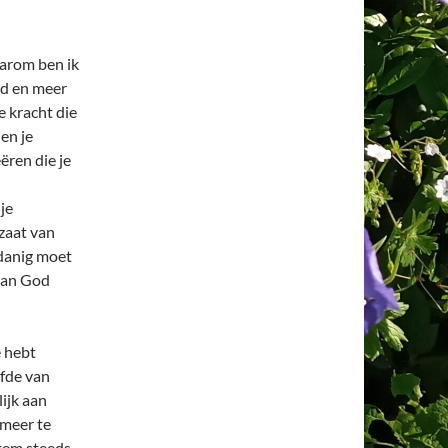
arom ben ik
nd en meer
 kracht die
en je
eëren die je
je
zaat van
odanig moet
 van God
e hebt
efde van
lijk aan
 meer te
stem steeds