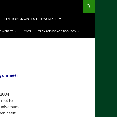
EEN TIJDPERK VAN HOGER BEWUSTZIJN
E WEBSITE
OVER
TRANSCENDENCE TOOLBOX
g om méér
i 2004
 niet te
t universum
pen heeft,