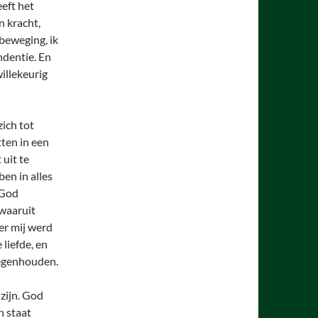
eft het
n kracht,
beweging, ik
ndentie. En
willekeurig
zich tot
tten in een
 uit te
en in alles
 God
 waaruit
er mij werd
liefde, en
tegenhouden.
zijn. God
n staat