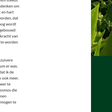
bedenken om
t en hart
worden, dat
hoog wordt
opgebouwd
 kracht van
r te worden
 zuivere
um er was.
at ik de
k ook meer.
meer te
 kosmos die
nnen
ermogen te