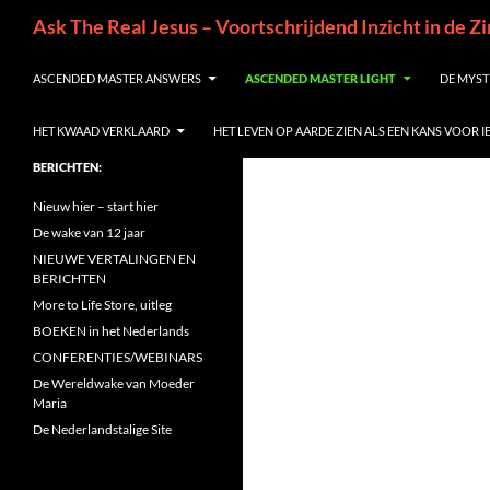
Ga
Zoeken
Ask The Real Jesus – Voortschrijdend Inzicht in de Z
naar
de
ASCENDED MASTER ANSWERS
ASCENDED MASTER LIGHT
DE MYST
inhoud
HET KWAAD VERKLAARD
HET LEVEN OP AARDE ZIEN ALS EEN KANS VOOR 
BERICHTEN:
Nieuw hier – start hier
De wake van 12 jaar
NIEUWE VERTALINGEN EN
BERICHTEN
More to Life Store, uitleg
BOEKEN in het Nederlands
CONFERENTIES/WEBINARS
De Wereldwake van Moeder
Maria
De Nederlandstalige Site