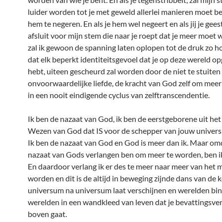
luider worden tot je met geweld allerlei manieren moet 
hem te negeren. En als je hem wel negeert en als jij je gees
afsluit voor mijn stem die naar je roept dat je meer moet 
zal ik gewoon de spanning laten oplopen tot de druk zo 
dat elk beperkt identiteitsgevoel dat je op deze wereld 
hebt, uiteen gescheurd zal worden door de niet te stuiten
onvoorwaardelijke liefde, de kracht van God zelf om mee
in een nooit eindigende cyclus van zelftranscendentie.
Ik ben de nazaat van God, ik ben de eerstgeborene uit het
Wezen van God dat IS voor de schepper van jouw univers
Ik ben de nazaat van God en God is meer dan ik. Maar omd
nazaat van Gods verlangen ben om meer te worden, ben i
En daardoor verlang ik er des te meer naar meer van het 
worden en dit is de altijd in beweging zijnde dans van de
universum na universum laat verschijnen en werelden bi
werelden in een wandkleed van leven dat je bevattingsv
boven gaat.