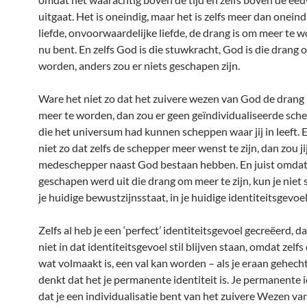
uitgaat. Het is oneindig, maar het is zelfs meer dan onein
liefde, onvoorwaardelijke liefde, de drang is om meer te 
nu bent. En zelfs God is die stuwkracht, God is die drang
worden, anders zou er niets geschapen zijn.
Ware het niet zo dat het zuivere wezen van God de drang
meer te worden, dan zou er geen geïndividualiseerde sche
die het universum had kunnen scheppen waar jij in leeft. 
niet zo dat zelfs de schepper meer wenst te zijn, dan zou jij
medeschepper naast God bestaan hebben. En juist omdat
geschapen werd uit die drang om meer te zijn, kun je niet s
je huidige bewustzijnsstaat, in je huidige identiteitsgevoel
Zelfs al heb je een ‘perfect’ identiteitsgevoel gecreëerd, d
niet in dat identiteitsgevoel stil blijven staan, omdat zelf
wat volmaakt is, een val kan worden – als je eraan gehech
denkt dat het je permanente identiteit is. Je permanente id
dat je een individualisatie bent van het zuivere Wezen va