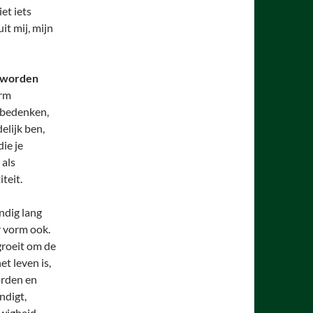
et iets
it mij, mijn
e worden
orm
t bedenken,
elijk ben,
die je
 als
teit.
ndig lang
or vorm ook.
groeit om de
t leven is,
orden en
ndigt,
uwigheid