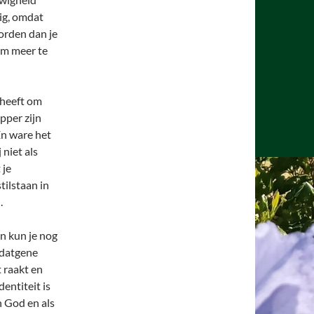
dig, omdat
worden dan je
 om meer te
 heeft om
pper zijn
En ware het
 niet als
 je
tilstaan in
.
an kun je nog
s datgene
t raakt en
entiteit is
n God en als