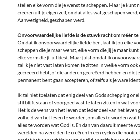
stellen elke vorm die je wenst te scheppen. Maar je kunt ni
creëren uit je eigen zelf, omdat alles wat geschapen werd, u
Aanwezigheid, geschapen werd.
Onvoorwaardelijke liefde is de stuwkracht om méér t
Omdat ik onvoorwaardelijke liefde ben, laat ik jou elke v
scheppen die je maar wenst, elke vorm die jij je maar kun
elke vorm die jij uitkiest. Maar juist omdat ik onvoorwaard
zal ik je niet vast laten komen te zitten in welke vorm ook 
gecreëerd hebt, of die anderen gecreëerd hebben en die je
permanent bent gaan accepteren, of zelfs als je ware identi
Ik zal niet toelaten dat enig deel van Gods schepping onei
stil blijft staan of voorgoed vast te laten zitten in wat vo
Het is de wens van het leven dat ieder deel van het leven 
volheid van het leven te worden, om alles te worden wat he
alles te worden wat God is. En dan van daaruit meer te w
werelden na werelden te creëren in een cyclus die nooit ei
omdat het waarachtig boven de tijd en zelfs boven de ee