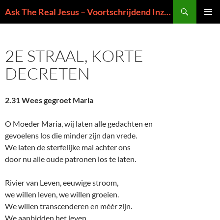
Ga
Zoeken
Ask The Real Jesus – Voortschrijdend Inzicht in de Zin van het Leven
naar
PRIMAI
de
MENU
inhoud
2E STRAAL, KORTE
DECRETEN
2.31 Wees gegroet Maria
O Moeder Maria, wij laten alle gedachten en
gevoelens los die minder zijn dan vrede.
We laten de sterfelijke mal achter ons
door nu alle oude patronen los te laten.
Rivier van Leven, eeuwige stroom,
we willen leven, we willen groeien.
We willen transcenderen en méér zijn.
We aanbidden het leven.