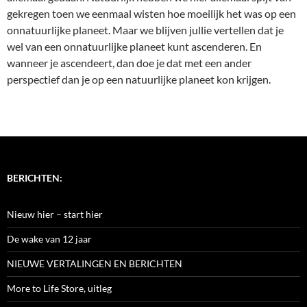
gekregen toen we eenmaal wisten hoe moeilijk het was op een
onnatuurlijke planeet. Maar we blijven jullie vertellen dat je
wel van een onnatuurlijke planeet kunt ascenderen. En
wanneer je ascendeert, dan doe je dat met een ander
perspectief dan je op een natuurlijke planeet kon krijgen.
BERICHTEN:
Nieuw hier – start hier
De wake van 12 jaar
NIEUWE VERTALINGEN EN BERICHTEN
More to Life Store, uitleg