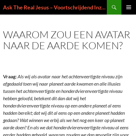
Ga
Zoeken
Ask The Real Jesus – Voortschrijdend Inzicht in de Zin van het Leven
naar
PRIMAI
de
MENU
inhoud
WAAROM ZOU EEN AVATAR
NAAR DE AARDE KOMEN?
Vraag:
Als wij als avatar naar het achtenveertigste niveau zijn
afgedaald toen wij naar planeet aarde kwamen en alle illusies
tussen het achtenveertigste en honderdvierenveertigste niveau
hebben geloofd, betekent dit dan dat wij het
honderdvierenveertigste niveau op een andere planeet
al eens
hadden bereikt; dat wij dit al eens op een andere planeet hadden
gedaan? Wat winnen we erbij als we het nog een keer op planeet
aarde doen? En als we dat honderdvierenveertigste niveau al eens
eerder hadden gehaald, waarom zouden we dan gevoelig zijn voor