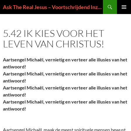
Ga
Zoeken
Ask The Real Jesus – Voortschrijdend Inzicht in de Zin van het Leven
naar
PRIMAI
de
MENU
inhoud
5.42 IK KIES VOOR HET
LEVEN VAN CHRISTUS!
Aartsengel Michaël, vernietig en verteer alle illusies van het
antiwoord!
Aartsengel Michaël, vernietig en verteer alle illusies van het
antiwoord!
Aartsengel Michaël, vernietig en verteer alle illusies van het
antiwoord!
Aartsengel Michaël, vernietig en verteer alle illusies van het
antiwoord!
Aartsengel Michaël, maak de meest spirituele mensen bewust