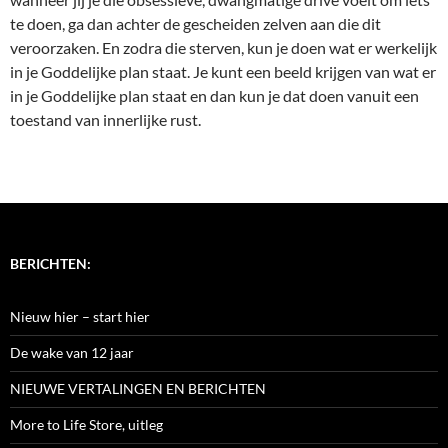
te doen, ga dan achter de gescheiden zelven aan die dit
veroorzaken. En zodra die sterven, kun je doen wat er werkelijk
in je Goddelijke plan staat. Je kunt een beeld krijgen van wat er
in je Goddelijke plan staat en dan kun je dat doen vanuit een
toestand van innerlijke rust.
BERICHTEN:
Nieuw hier – start hier
De wake van 12 jaar
NIEUWE VERTALINGEN EN BERICHTEN
More to Life Store, uitleg