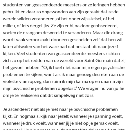
studenten van geascendeerde meesters onze leringen hebben
gebruikt en daar zo opgewonden van zijn geraakt dat ze de
wereld wilden veranderen, of het onderwijsstelsel, of het
milieu, of iets dergelijks. Ze zijn er bijna door geobsedeerd,
voelen de drang om de wereld te veranderen. Maar die drang
wordt vaak veroorzaakt door een gescheiden zelf dat hen wil
laten afdwalen van het ware pad dat bestaat uit naar jezelf
kijken. Veel studenten van geascendeerde meesters richten
zich zo op het redden van de wereld voor Saint Germain dat zij
het gevoel hebben: “O, ik hoef niet naar mijn eigen psychische
problemen te kijken, want als ik maar genoeg decreten aan de
violette vlam opzeg, dan ruim ik mijn karma op en daarna zijn
mijn psychische problemen opgelost.” We vragen nu van jullie
om je te realiseren dat dit simpelweg niet zo is.
Je ascendeert niet als je niet naar je psychische problemen
kijkt. En nogmaals, kijk naar jezelf, wanneer je spanning voelt,
wanneer je druk voelt, wanneer jij je niet op je gemak voelt,
wanneer jij je die obsessieve, dwangmatige drive voelt om iets