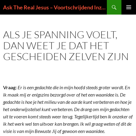
Ga
Zoeken
Ask The Real Jesus – Voortschrijdend Inzicht in de Zin van het Leven
naar
PRIMAI
de
MENU
inhoud
ALS JE SPANNING VOELT,
DAN WEET JE DAT HET
GESCHEIDEN ZELVEN ZIJN
Vraag:
Er is een gedachte die in mijn hoofd steeds groter wordt. En
ik maak mij er enigszins bezorgd over of het een waanidee is. De
gedachte is hoe je het milieu van de aarde kunt verbeteren en hoe je
het onderwijsstelsel kunt verbeteren. De drang om mijn gedachten
uit te voeren komt steeds weer terug. Tegelijkertijd ben ik onzeker of
ik het werk wel ten uitvoer kan brengen. Ik wil graag weten of dit de
visie is van mijn Bewuste Jij of gewoon een waanidee.