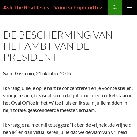
Ga
Zoeken
Ask The Real Jesus – Voortschrijdend Inzicht in de Zin van het Leven
naar
PRIMAI
de
MENU
inhoud
DE BESCHERMING VAN
HET AMBT VAN DE
PRESIDENT
Saint Germain
, 21 oktober 2005
Ik vraag jullie je op je hart te concentreren en je voor te stellen,
voor je te zien, te visualiseren dat jullie nu in een cirkel staan in
het Oval Office in het Witte Huis en ik sta in jullie midden in
mijn totale, geascendeerde meester, lichaam.
Ik vraag je nu met mij te zeggen: “Ik ben de vrijheid, de vrijheid
ben ik” en dan visualiseren jullie dat we de vlam van vrijheid