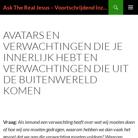
Ga
Zoeken
Ask The Real Jesus – Voortschrijdend Inzicht in de Zin van het Leven
naar
PRIMAI
de
MENU
inhoud
AVATARS EN
VERWACHTINGEN DIE JE
INNERLIJK HEBT EN
VERWACHTINGEN DIE UIT
DE BUITENWERELD
KOMEN
Vraag:
Als iemand een verwachting heeft over wat wij moeten doen
of hoe wij ons moeten gedragen, waarom hebben we dan vaak het
gevoel dat we aan die verwachting moeten voldoen? Waarom