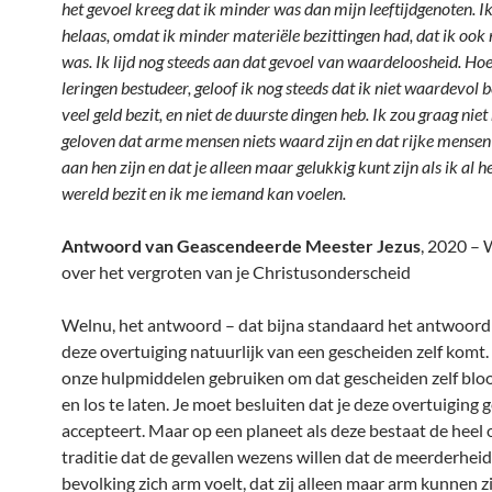
het gevoel kreeg dat ik minder was dan mijn leeftijdgenoten. I
helaas, omdat ik minder materiële bezittingen had, dat ik ook
was. Ik lijd nog steeds aan dat gevoel van waardeloosheid. Hoe
leringen bestudeer, geloof ik nog steeds dat ik niet waardevol be
veel geld bezit, en niet de duurste dingen heb. Ik zou graag nie
geloven dat arme mensen niets waard zijn en dat rijke mensen
aan hen zijn en dat je alleen maar gelukkig kunt zijn als ik al h
wereld bezit en ik me iemand kan voelen.
Antwoord van Geascendeerde Meester Jezus
, 2020 –
over het vergroten van je Christusonderscheid
Welnu, het antwoord – dat bijna standaard het antwoord i
deze overtuiging natuurlijk van een gescheiden zelf komt.
onze hulpmiddelen gebruiken om dat gescheiden zelf bloo
en los te laten. Je moet besluiten dat je deze overtuiging
accepteert. Maar op een planeet als deze bestaat de heel
traditie dat de gevallen wezens willen dat de meerderheid
bevolking zich arm voelt, dat zij alleen maar arm kunnen zi