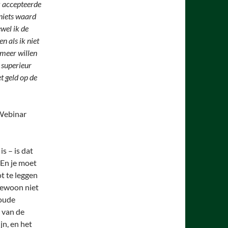
k accepteerde
 niets waard
wel ik de
n als ik niet
t meer willen
 superieur
et geld op de
 Webinar
s – is dat
 En je moet
t te leggen
 gewoon niet
 oude
 van de
jn, en het