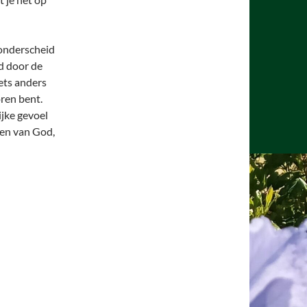
sonderscheid
d door de
iets anders
oren bent.
ijke gevoel
gen van God,