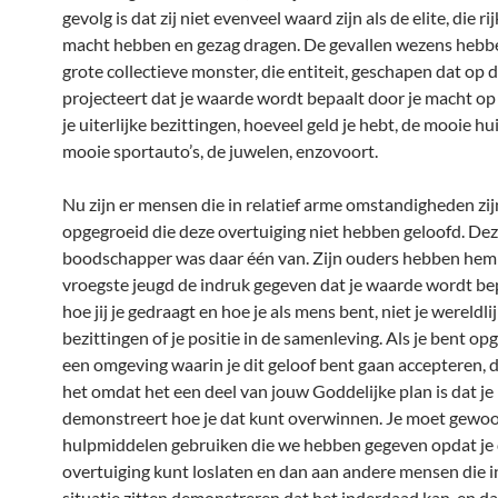
gevolg is dat zij niet evenveel waard zijn als de elite, die rij
macht hebben en gezag dragen. De gevallen wezens hebbe
grote collectieve monster, die entiteit, geschapen dat op
projecteert dat je waarde wordt bepaalt door je macht op
je uiterlijke bezittingen, hoeveel geld je hebt, de mooie hu
mooie sportauto’s, de juwelen, enzovoort.
Nu zijn er mensen die in relatief arme omstandigheden zij
opgegroeid die deze overtuiging niet hebben geloofd. De
boodschapper was daar één van. Zijn ouders hebben hem 
vroegste jeugd de indruk gegeven dat je waarde wordt be
hoe jij je gedraagt en hoe je als mens bent, niet je wereldli
bezittingen of je positie in de samenleving. Als je bent op
een omgeving waarin je dit geloof bent gaan accepteren,
het omdat het een deel van jouw Goddelijke plan is dat je
demonstreert hoe je dat kunt overwinnen. Je moet gewo
hulpmiddelen gebruiken die we hebben gegeven opdat je 
overtuiging kunt loslaten en dan aan andere mensen die i
situatie zitten demonstreren dat het inderdaad kan, en da