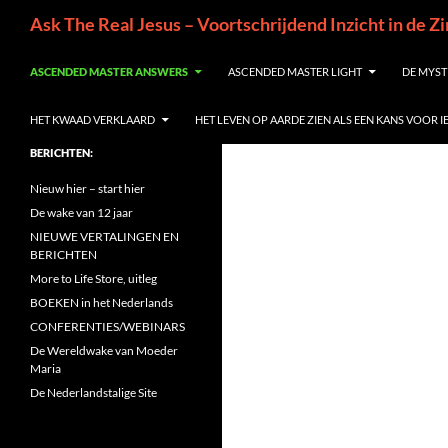
Ga
Zoeken
Ask The Real Jesus – Voortschrijdend Inzicht in de Z
naar
de
ASCENDED MASTER ANSWERS
ASCENDED MASTER LIGHT
DE MYST
inhoud
HET KWAAD VERKLAARD
HET LEVEN OP AARDE ZIEN ALS EEN KANS VOOR 
BERICHTEN:
Nieuw hier – start hier
De wake van 12 jaar
NIEUWE VERTALINGEN EN
BERICHTEN
More to Life Store, uitleg
BOEKEN in het Nederlands
CONFERENTIES/WEBINARS
De Wereldwake van Moeder
Maria
De Nederlandstalige Site