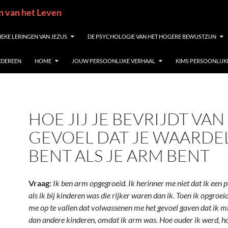
in van het Leven
IEKE LERINGEN VAN JEZUS
DE PSYCHOLOGIE VAN HET HOGERE BEWUSTZIJN
IEDEREEN
HOME
JOUW PERSOONLIJKE VERHAAL
KIMS PERSOONLIJK
HOE JIJ JE BEVRIJDT VAN
GEVOEL DAT JE WAARDE
BENT ALS JE ARM BENT
Vraag:
Ik ben arm opgegroeid. Ik herinner me niet dat ik een
als ik bij kinderen was die rijker waren dan ik. Toen ik opgroei
me op te vallen dat volwassenen me het gevoel gaven dat ik 
dan andere kinderen, omdat ik arm was. Hoe ouder ik werd, h