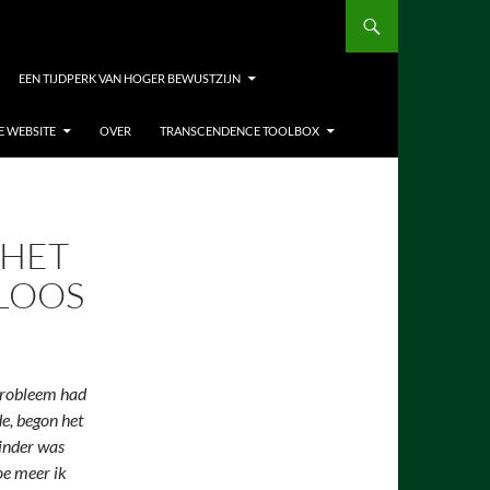
EEN TIJDPERK VAN HOGER BEWUSTZIJN
E WEBSITE
OVER
TRANSCENDENCE TOOLBOX
 HET
LOOS
 probleem had
de, begon het
minder was
oe meer ik