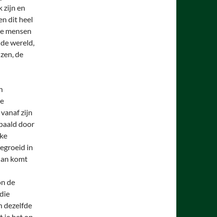
k zijn en
n dit heel
 de mensen
 de wereld,
izen, de
n
ze
vanaf zijn
paald door
jke
gegroeid in
 dan komt
on de
die
n dezelfde
t je het op