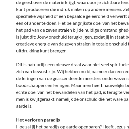
de geest over de materie krijgt, waardoor je zichtbare f
kunt produceren die indruk maken op andere mensen. Zel
specifieke wijsheid of een bepaalde geleerdheid verwerft 
een of ander te doen. Het belangrijkste doel van het bew
het pad van de zeven stralen bij de huidige omstandighed
is juist dit: Jouw onschuld terugkrijgen, zodat jij in staat
creatieve energie van de zeven stralen in totale onschuld 
uitdrukking kunt brengen.
Dit is natuurlijk een nieuwe draai waar niet veel spirituel
zich van bewust zijn. Wij hebben nu bijna meer dan een e
de leringen van de geascendeerde meesters onderwezen 
boodschappers en leringen. Maar men heeft nauwelijks be
echte doel van het bewandelen van het pad, is terug te v
men is kwijtgeraakt, namelijk de onschuld die het ware pa
aarde is.
Het verloren paradijs
Hoe zal jij het paradijs op aarde openbaren? Heeft Jezus 