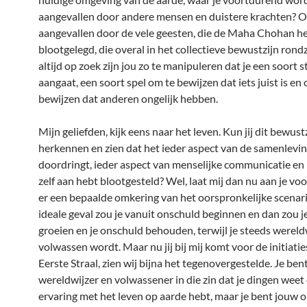
aangevallen door andere mensen en duistere krachten? O
aangevallen door de vele geesten, die de Maha Chohan he
blootgelegd, die overal in het collectieve bewustzijn ron
altijd op zoek zijn jou zo te manipuleren dat je een soort st
aangaat, een soort spel om te bewijzen dat iets juist is en
bewijzen dat anderen ongelijk hebben.
Mijn geliefden, kijk eens naar het leven. Kun jij dit bewustz
herkennen en zien dat het ieder aspect van de samenlevi
doordringt, ieder aspect van menselijke communicatie en ho
zelf aan hebt blootgesteld? Wel, laat mij dan nu aan je vo
er een bepaalde omkering van het oorspronkelijke scenario
ideale geval zou je vanuit onschuld beginnen en dan zou j
groeien en je onschuld behouden, terwijl je steeds wereld
volwassen wordt. Maar nu jij bij mij komt voor de initiatie
Eerste Straal, zien wij bijna het tegenovergestelde. Je ben
wereldwijzer en volwassener in die zin dat je dingen weet 
ervaring met het leven op aarde hebt, maar je bent jouw 