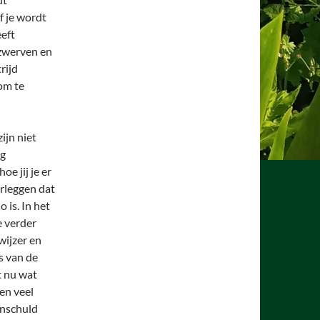
f je wordt
eft
dzwerven en
rijd
 om te
ijn niet
ng
e jij je er
orleggen dat
 is. In het
e verder
wijzer en
s van de
t nu wat
en veel
onschuld