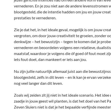
vernederen. En je zou niet aan de andere levensstromen
blootgesteld, die de intentie hadden om jou en jouw creat
prestaties te vernederen.
Zie je dat het, in het ideale geval, mogelijk is om jouw creat
vergroten, om door jouw creativiteit te groeien, zonder oo
denkwijze – het bewustzijn – tegen te komen dat je probe
vernederen en beoordelen volgens een relatieve, dualistis
maatstaf, waardoor je volgens die óf goed óf fout moet zijn
iets fout doet, dan mankeert er iets aan jou.
Nu zijn jullie natuurlijk allemaal juist aan die bewustzijns
blootgesteld, zelfs in dit leven – en ik kan je ervan verzek
nog veel langer dan dit leven.
Zoals wij zeiden zit jij niet in het ideale scenario. Het idee 
zaadje in jouw geest wil planten, is dat het doel van het P
Zeven Sluiers niet is dat je het bepaalde verfijnde meest