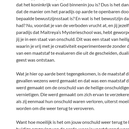
dat het koninkrijk van God binnenin jou is? Dus is het dan
dat de manier om het paradijs op aarde te openbaren doo
bepaalde bewustzijnsstaat is? En wat is het bewustzijn dat
had? Nu, voordat je van de verboden vrucht at, en jij jezelf
paradijs dat Maitreya’s Mysterieschool was, hebt gewor
jij je in een staat van onschuld. Dit was een staat van heil
waarin je vrij met je creativiteit experimenteerde zonder d
van een maatstaf te evalueren die uit de gescheiden, duali
geest was ontstaan.
Wat je hier op aarde bent tegengekomen, is de maatstaf d
gevallen wezens werd gemaakt en dat was een maatstaf di
werd gemaakt om de onschuld van de heilige onschuldige
vernietigen. Die werd gemaakt om zich ervan te verzekere
als zij eenmaal hun onschuld waren verloren, uiterst moeil
worden om die weer terug te veroveren.
Want hoe moeilijk is het om jouw onschuld weer terug te k
huidige omgeving van de aarde, waar je voortdurend wor