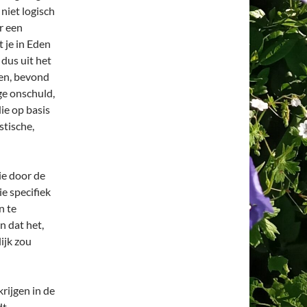
 niet logisch
r een
 je in Eden
 dus uit het
pen, bevond
ige onschuld,
ie op basis
stische,
ie door de
e specifiek
n te
n dat het,
ijk zou
rijgen in de
dt