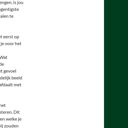
ngen, is jou
egentigste
alen te
t eerst op
 je voor het
 Wat
 de
et gevoel
delijk beeld
afdaalt met
 het
nteren. Dit
ien welke je
wij zouden