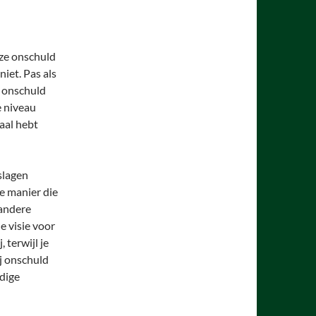
eze onschuld
niet. Pas als
e onschuld
e niveau
aal hebt
slagen
ve manier die
 andere
de visie voor
, terwijl je
ij onschuld
dige