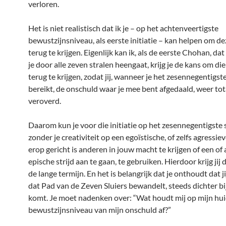
verloren.
Het is niet realistisch dat ik je – op het achtenveertigste
bewustzijnsniveau, als eerste initiatie – kan helpen om d
terug te krijgen. Eigenlijk kan ik, als de eerste Chohan, dat 
je door alle zeven stralen heengaat, krijg je de kans om di
terug te krijgen, zodat jij, wanneer je het zesennegentigst
bereikt, de onschuld waar je mee bent afgedaald, weer tot
veroverd.
Daarom kun je voor die initiatie op het zesennegentigste 
zonder je creativiteit op een egoïstische, of zelfs agressie
erop gericht is anderen in jouw macht te krijgen of een of
epische strijd aan te gaan, te gebruiken. Hierdoor krijg jij 
de lange termijn. En het is belangrijk dat je onthoudt dat jij
dat Pad van de Zeven Sluiers bewandelt, steeds dichter b
komt. Je moet nadenken over: “Wat houdt mij op mijn hui
bewustzijnsniveau van mijn onschuld af?”