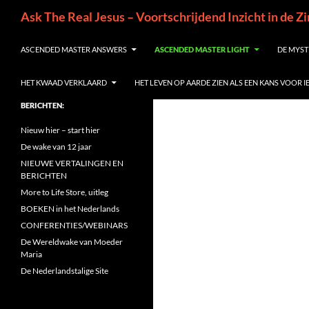
Ga
Zoeken
Ask The Real Jesus – Voortschrijdend Inzicht in de Z
naar
de
ASCENDED MASTER ANSWERS
ASCENDED MASTER LIGHT
DE MYST
inhoud
HET KWAAD VERKLAARD
HET LEVEN OP AARDE ZIEN ALS EEN KANS VOOR 
BERICHTEN:
Nieuw hier – start hier
De wake van 12 jaar
NIEUWE VERTALINGEN EN
BERICHTEN
More to Life Store, uitleg
BOEKEN in het Nederlands
CONFERENTIES/WEBINARS
De Wereldwake van Moeder
Maria
De Nederlandstalige Site