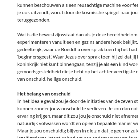
kunnen beschouwen als een reusachtige machine voor fe
je ook uitzendt, wordt door de kosmische spiegel naar jou
teruggezonden.
Wat is die bewustzijnsstaat dan als je deze bereidheid om
experimenteren vanuit een enigszins andere hoek bekijkt. 
gedeeltelijk, waar de Boeddha over sprak toen hij het had
‘beginnersgeest’. Waar Jezus over sprak toen hij zei dat jij
koninkrijk niet kunt binnengaan, tenzij je als een kind wor
gemoedsgesteldheid die je hebt op het achtenveertigste n
van onschuld, heilige onschuld.
Het belang van onschuld
In het ideale geval zou je door de initiaties van de zeven 
kunnen zonder jouw onschuld te verliezen. Je zou dan nat
ervaring krijgen, maar dit zou jou je onschuld niet afneme
natuurlijk volwassen wordt en op een bepaalde manier we
Maar je zou onschuldig blijven in die zin dat je geen onzu
jezelf gerichte intenties had om een andere vorm van lev