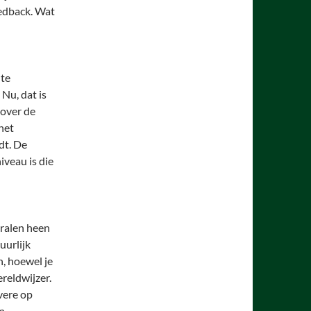
edback. Wat
 te
Nu, dat is
 over de
 het
dt. De
iveau is die
stralen heen
uurlijk
n, hoewel je
reldwijzer.
ivere op
en