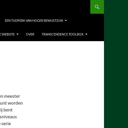
EEN TIJDPERK VAN HOGER BEWUSTZIJN
E WEBSITE
OVER
TRANSCENDENCE TOOLBOX
en meester
 kunt worden
ij bent
nsniveaus
 serie