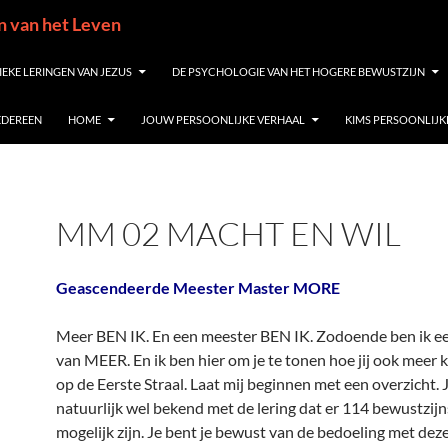
in van het Leven
IEKE LERINGEN VAN JEZUS
DE PSYCHOLOGIE VAN HET HOGERE BEWUSTZIJN
IEDEREEN
HOME
JOUW PERSOONLIJKE VERHAAL
KIMS PERSOONLIJK
MM 02 MACHT EN WIL
Geascendeerde Meester Master MORE
Meer BEN IK. En een meester BEN IK. Zodoende ben ik e
van MEER. En ik ben hier om je te tonen hoe jij ook meer
op de Eerste Straal. Laat mij beginnen met een overzicht. J
natuurlijk wel bekend met de lering dat er 114 bewustzij
mogelijk zijn. Je bent je bewust van de bedoeling met deze