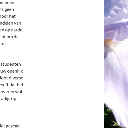
enomenen
fs geen
door het
andelen van
en op aarde,
 bent om de
tot
e studenten
euw openlijk
door diverse
seft dat het
eroveren wat
radijs op
niet gezegd