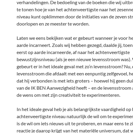
verhandelingen. De bedoeling van de boeken die wij uitbre
te tonen hoe je van het achtenveertigste naar het zesenn
niveau kunt opklimmen door de initiaties van de zeven str
doorlopen en ze meester te worden.
Laten we eens bekijken wat er gebeurt wanneer je voor he
aarde incarneert. Zoals wij hebben gezegd, daalde jij, toen
eerst op aarde incarneerde, af naar het achtenveertigste
bewustzijnsniveau (als je een nieuwe levensstroom was).
gebeurt er in het ideale geval met zo’n levensstroom? Nu,
levensstroom die afdaalt met een eenpuntig zelfgevoel, h
dat hij verbonden is met iets groters – hoewel hij geen dui
van de IK BEN Aanwezigheid heeft – en de levensstroom 
de wens om met zijn creativiteit te experimenteren.
In het ideale geval heb je als belangrijkste vaardigheid op
achtenveertigste niveau natuurlijk de wil om te experime
is de wil om iets nieuws uit te proberen, en maar eens te z
reactie je daarop krijgt van het materiële universum, dat 