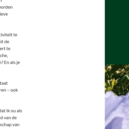
 worden
ieve
iviteit te
it de
ert te
che,
? En als je
staat
eren – ook
dat ik nu als
ad van de
erschap van