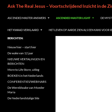
Ga
Zoeken
Ask The Real Jesus – Voortschrijdend Inzicht in de Z
naar
de
ASCENDED MASTER ANSWERS
ASCENDED MASTER LIGHT
DE MYST
inhoud
HET KWAAD VERKLAARD
HET LEVEN OP AARDE ZIEN ALS EEN KANS VOOR 
BERICHTEN:
Nieuw hier – start hier
De wake van 12 jaar
NIEUWE VERTALINGEN EN
BERICHTEN
More to Life Store, uitleg
BOEKEN in het Nederlands
CONFERENTIES/WEBINARS
De Wereldwake van Moeder
Maria
De Nederlandstalige Site