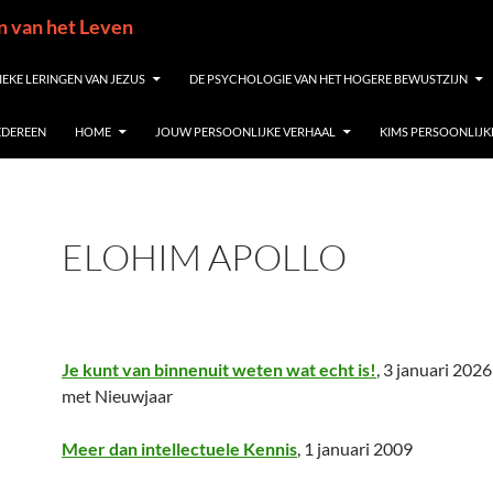
in van het Leven
IEKE LERINGEN VAN JEZUS
DE PSYCHOLOGIE VAN HET HOGERE BEWUSTZIJN
IEDEREEN
HOME
JOUW PERSOONLIJKE VERHAAL
KIMS PERSOONLIJK
ELOHIM APOLLO
Je kunt van binnenuit weten wat echt is!
, 3 januari 202
met Nieuwjaar
Meer dan intellectuele Kennis
, 1 januari 2009