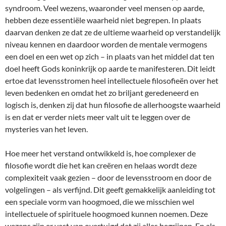
syndroom. Veel wezens, waaronder veel mensen op aarde,
hebben deze essentiële waarheid niet begrepen. In plaats
daarvan denken ze dat ze de ultieme waarheid op verstandelijk
niveau kennen en daardoor worden de mentale vermogens
een doel en een wet op zich – in plaats van het middel dat ten
doel heeft Gods koninkrijk op aarde te manifesteren. Dit leidt
ertoe dat levensstromen heel intellectuele filosofieën over het
leven bedenken en omdat het zo briljant geredeneerd en
logisch is, denken zij dat hun filosofie de allerhoogste waarheid
is en dat er verder niets meer valt uit te leggen over de
mysteries van het leven.
Hoe meer het verstand ontwikkeld is, hoe complexer de
filosofie wordt die het kan creëren en helaas wordt deze
complexiteit vaak gezien – door de levensstroom en door de
volgelingen – als verfijnd. Dit geeft gemakkelijk aanleiding tot
een speciale vorm van hoogmoed, die we misschien wel
intellectuele of spirituele hoogmoed kunnen noemen. Deze
wezens zijn er vast van overtuigd dat zij alles begrijpen. En als