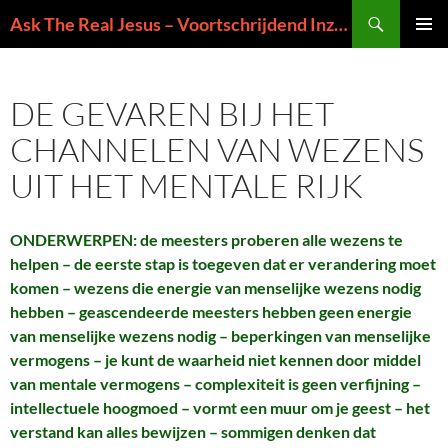
Ga
Zoeken
Ask The Real Jesus – Voortschrijdend Inzicht in de Zin van het Leven
naar
PRIMAI
de
MENU
inhoud
DE GEVAREN BIJ HET
CHANNELEN VAN WEZENS
UIT HET MENTALE RIJK
ONDERWERPEN: de meesters proberen alle wezens te
helpen – de eerste stap is toegeven dat er verandering moet
komen – wezens die energie van menselijke wezens nodig
hebben – geascendeerde meesters hebben geen energie
van menselijke wezens nodig – beperkingen van menselijke
vermogens – je kunt de waarheid niet kennen door middel
van mentale vermogens – complexiteit is geen verfijning –
intellectuele hoogmoed – vormt een muur om je geest – het
verstand kan alles bewijzen – sommigen denken dat