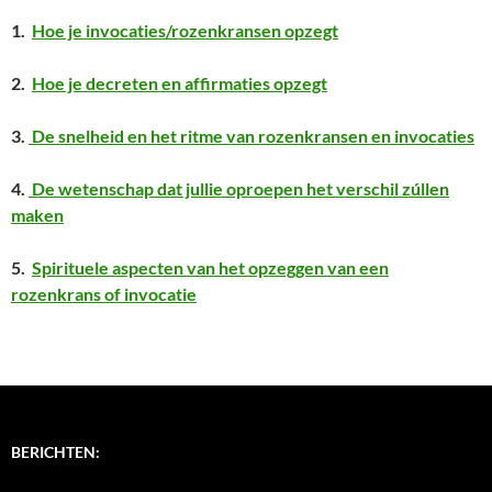
1.
Hoe je invocaties/rozenkransen opzegt
2.
Hoe je decreten en affirmaties opzegt
3.
De snelheid en het ritme van rozenkransen en invocaties
4.
De wetenschap dat jullie oproepen het verschil zúllen
maken
5.
Spirituele aspecten van het opzeggen van een
rozenkrans of invocatie
BERICHTEN: