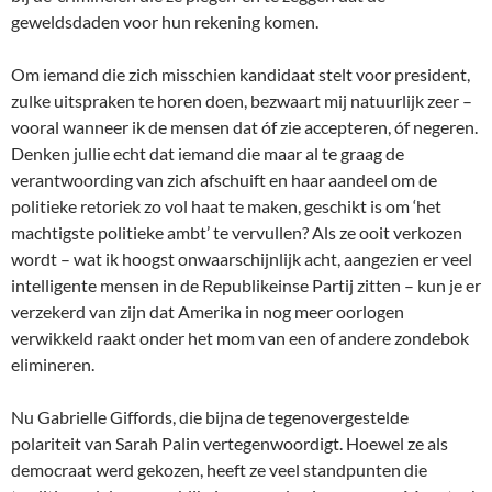
geweldsdaden voor hun rekening komen.
Om iemand die zich misschien kandidaat stelt voor president,
zulke uitspraken te horen doen, bezwaart mij natuurlijk zeer –
vooral wanneer ik de mensen dat óf zie accepteren, óf negeren.
Denken jullie echt dat iemand die maar al te graag de
verantwoording van zich afschuift en haar aandeel om de
politieke retoriek zo vol haat te maken, geschikt is om ‘het
machtigste politieke ambt’ te vervullen? Als ze ooit verkozen
wordt – wat ik hoogst onwaarschijnlijk acht, aangezien er veel
intelligente mensen in de Republikeinse Partij zitten – kun je er
verzekerd van zijn dat Amerika in nog meer oorlogen
verwikkeld raakt onder het mom van een of andere zondebok
elimineren.
Nu Gabrielle Giffords, die bijna de tegenovergestelde
polariteit van Sarah Palin vertegenwoordigt. Hoewel ze als
democraat werd gekozen, heeft ze veel standpunten die