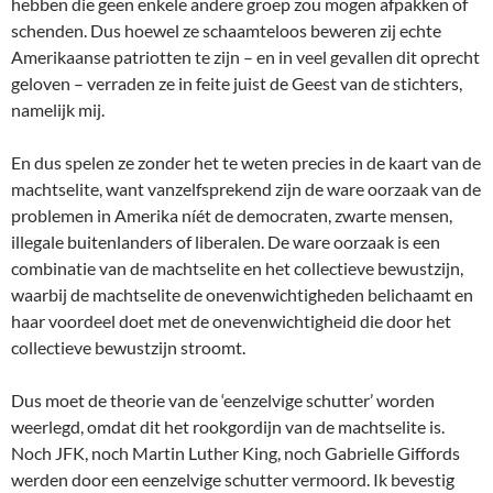
hebben die geen enkele andere groep zou mogen afpakken of
schenden. Dus hoewel ze schaamteloos beweren zij echte
Amerikaanse patriotten te zijn – en in veel gevallen dit oprecht
geloven – verraden ze in feite juist de Geest van de stichters,
namelijk mij.
En dus spelen ze zonder het te weten precies in de kaart van de
machtselite, want vanzelfsprekend zijn de ware oorzaak van de
problemen in Amerika níét de democraten, zwarte mensen,
illegale buitenlanders of liberalen. De ware oorzaak is een
combinatie van de machtselite en het collectieve bewustzijn,
waarbij de machtselite de onevenwichtigheden belichaamt en
haar voordeel doet met de onevenwichtigheid die door het
collectieve bewustzijn stroomt.
Dus moet de theorie van de ‘eenzelvige schutter’ worden
weerlegd, omdat dit het rookgordijn van de machtselite is.
Noch JFK, noch Martin Luther King, noch Gabrielle Giffords
werden door een eenzelvige schutter vermoord. Ik bevestig