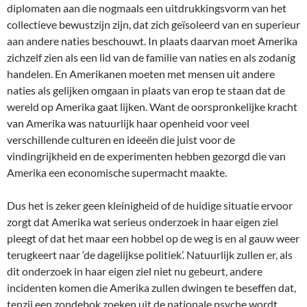
diplomaten aan die nogmaals een uitdrukkingsvorm van het
collectieve bewustzijn zijn, dat zich geïsoleerd van en superieur
aan andere naties beschouwt. In plaats daarvan moet Amerika
zichzelf zien als een lid van de familie van naties en als zodanig
handelen. En Amerikanen moeten met mensen uit andere
naties als gelijken omgaan in plaats van erop te staan dat de
wereld op Amerika gaat lijken. Want de oorspronkelijke kracht
van Amerika was natuurlijk haar openheid voor veel
verschillende culturen en ideeën die juist voor de
vindingrijkheid en de experimenten hebben gezorgd die van
Amerika een economische supermacht maakte.
Dus het is zeker geen kleinigheid of de huidige situatie ervoor
zorgt dat Amerika wat serieus onderzoek in haar eigen ziel
pleegt of dat het maar een hobbel op de weg is en al gauw weer
terugkeert naar ‘de dagelijkse politiek’. Natuurlijk zullen er, als
dit onderzoek in haar eigen ziel niet nu gebeurt, andere
incidenten komen die Amerika zullen dwingen te beseffen dat,
tenzij een zondebok zoeken uit de nationale psyche wordt