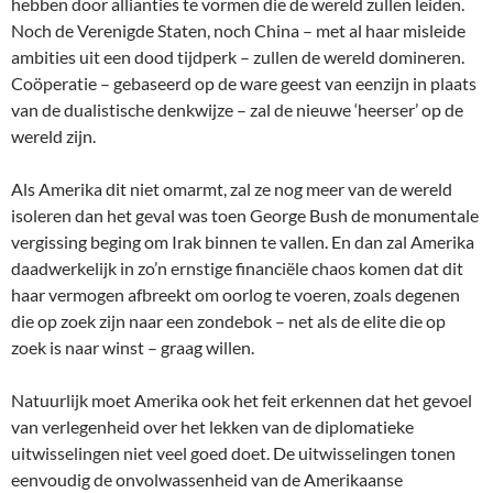
hebben door allianties te vormen die de wereld zullen leiden.
Noch de Verenigde Staten, noch China – met al haar misleide
ambities uit een dood tijdperk – zullen de wereld domineren.
Coöperatie – gebaseerd op de ware geest van eenzijn in plaats
van de dualistische denkwijze – zal de nieuwe ‘heerser’ op de
wereld zijn.
Als Amerika dit niet omarmt, zal ze nog meer van de wereld
isoleren dan het geval was toen George Bush de monumentale
vergissing beging om Irak binnen te vallen. En dan zal Amerika
daadwerkelijk in zo’n ernstige financiële chaos komen dat dit
haar vermogen afbreekt om oorlog te voeren, zoals degenen
die op zoek zijn naar een zondebok – net als de elite die op
zoek is naar winst – graag willen.
Natuurlijk moet Amerika ook het feit erkennen dat het gevoel
van verlegenheid over het lekken van de diplomatieke
uitwisselingen niet veel goed doet. De uitwisselingen tonen
eenvoudig de onvolwassenheid van de Amerikaanse