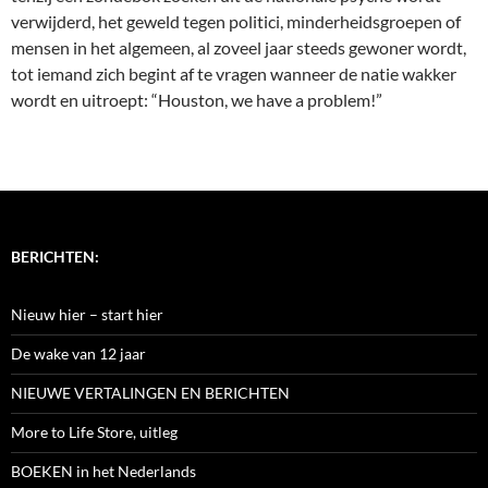
verwijderd, het geweld tegen politici, minderheidsgroepen of
mensen in het algemeen, al zoveel jaar steeds gewoner wordt,
tot iemand zich begint af te vragen wanneer de natie wakker
wordt en uitroept: “Houston, we have a problem!”
BERICHTEN:
Nieuw hier – start hier
De wake van 12 jaar
NIEUWE VERTALINGEN EN BERICHTEN
More to Life Store, uitleg
BOEKEN in het Nederlands