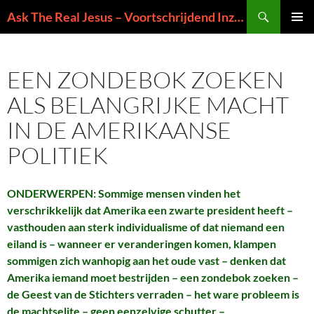
Ga
Zoeken
Ask The Real Jesus – Voortschrijdend Inzicht in de Zin van het Leven
naar
PRIMAI
de
MENU
inhoud
EEN ZONDEBOK ZOEKEN
ALS BELANGRIJKE MACHT
IN DE AMERIKAANSE
POLITIEK
ONDERWERPEN: Sommige mensen vinden het
verschrikkelijk dat Amerika een zwarte president heeft –
vasthouden aan sterk individualisme of dat niemand een
eiland is – wanneer er veranderingen komen, klampen
sommigen zich wanhopig aan het oude vast – denken dat
Amerika iemand moet bestrijden – een zondebok zoeken –
de Geest van de Stichters verraden – het ware probleem is
de machtselite – geen eenzelvige schutter –