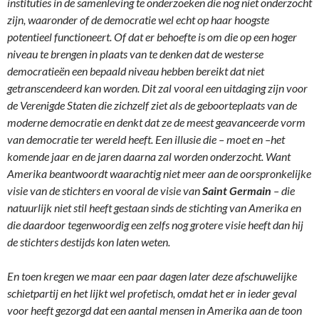
instituties in de samenleving te onderzoeken die nog niet onderzocht
zijn, waaronder of de democratie wel echt op haar hoogste
potentieel functioneert. Of dat er behoefte is om die op een hoger
niveau te brengen in plaats van te denken dat de westerse
democratieën een bepaald niveau hebben bereikt dat niet
getranscendeerd kan worden. Dit zal vooral een uitdaging zijn voor
de Verenigde Staten die zichzelf ziet als de geboorteplaats van de
moderne democratie en denkt dat ze de meest geavanceerde vorm
van democratie ter wereld heeft. Een illusie die – moet en –het
komende jaar en de jaren daarna zal worden onderzocht. Want
Amerika beantwoordt waarachtig niet meer aan de oorspronkelijke
visie van de stichters en vooral de visie van
Saint Germain
– die
natuurlijk niet stil heeft gestaan sinds de stichting van Amerika en
die daardoor tegenwoordig een zelfs nog grotere visie heeft dan hij
de stichters destijds kon laten weten.
En toen kregen we maar een paar dagen later deze afschuwelijke
schietpartij en het lijkt wel profetisch, omdat het er in ieder geval
voor heeft gezorgd dat een aantal mensen in Amerika aan de toon