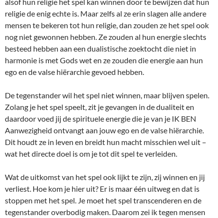
alsof hun religie het spel kan winnen door te bewijzen dat hun
religie de enig echte is. Maar zelfs al ze erin slagen alle andere
mensen te bekeren tot hun religie, dan zouden ze het spel ook
nog niet gewonnen hebben. Ze zouden al hun energie slechts
besteed hebben aan een dualistische zoektocht die niet in
harmonie is met Gods wet en ze zouden die energie aan hun
ego en de valse hiërarchie gevoed hebben.
De tegenstander wil het spel niet winnen, maar blijven spelen.
Zolang je het spel speelt, zit je gevangen in de dualiteit en
daardoor voed jij de spirituele energie die je van je IK BEN
Aanwezigheid ontvangt aan jouw ego en de valse hiërarchie.
Dit houdt ze in leven en breidt hun macht misschien wel uit –
wat het directe doel is om je tot dit spel te verleiden.
Wat de uitkomst van het spel ook lijkt te zijn, zij winnen en jij
verliest. Hoe kom je hier uit? Er is maar één uitweg en dat is
stoppen met het spel. Je moet het spel transcenderen en de
tegenstander overbodig maken. Daarom zei ik tegen mensen