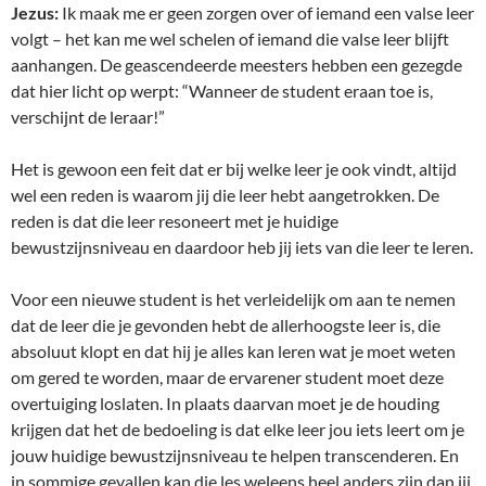
Jezus:
Ik maak me er geen zorgen over of iemand een valse leer
volgt – het kan me wel schelen of iemand die valse leer blijft
aanhangen. De geascendeerde meesters hebben een gezegde
dat hier licht op werpt: “Wanneer de student eraan toe is,
verschijnt de leraar!”
Het is gewoon een feit dat er bij welke leer je ook vindt, altijd
wel een reden is waarom jij die leer hebt aangetrokken. De
reden is dat die leer resoneert met je huidige
bewustzijnsniveau en daardoor heb jij iets van die leer te leren.
Voor een nieuwe student is het verleidelijk om aan te nemen
dat de leer die je gevonden hebt de allerhoogste leer is, die
absoluut klopt en dat hij je alles kan leren wat je moet weten
om gered te worden, maar de ervarener student moet deze
overtuiging loslaten. In plaats daarvan moet je de houding
krijgen dat het de bedoeling is dat elke leer jou iets leert om je
jouw huidige bewustzijnsniveau te helpen transcenderen. En
in sommige gevallen kan die les weleens heel anders zijn dan jij