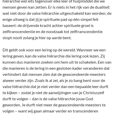
hiërarchie wel iets tegenover elke leer of hulpmiddel die we
mensen geven kan zetten. Er is niets in het rijk van de dualiteit
wat niet door de valse hiërarchie uitgeschakeld kan worden; de
enige uitweg is dat jij je spirituele pad op één simpel feit
baseert: de drijvende kracht achter spirituele groei is
zelftranscendentie en de noodzaak tot zelftranscendentie
stopt nooit zolang je hier op aarde bent.
Dit geldt ook voor een lering op de wereld. Wanneer we een
lering geven, kan de valse hiërarchie die lering ook lezen. Zij
kunnen dus manieren zoeken om hem uit te schakelen. Een van
die manieren is de lering in een gesloten kader veranderen dat
verhindert dat mensen zien dat de geascendeerde meesters
alweer verder zijn. Zoals ik al zei, als je zo bang bent voor de
valse hiërarchie dat je niet verder dan een bepaalde leer durft
te kijken – zodat je niet de aanwijzingen van je Christuszelf
durft te volgen – dan is de valse hiërarchie jouw God
geworden. Je durft niet meer de geascendeerde meesters te
volgen – want wij gaan almaar verder en transcenderen