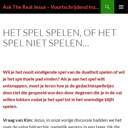
Ga
Zoeken
Ask The Real Jesus – Voortschrijdend Inzicht in de Zin van het Leven
naar
PRIMAI
de
MENU
inhoud
HET SPEL SPELEN, OF HET
SPEL NIET SPELEN…
Wil je het nooit eindigende spel van de dualiteit spelen of wil
je het spirituele pad vinden? Als je aan het spel wilt
ontsnappen, moet je leren hoe je de gedachtespelletjes
doorziet die gespeeld worden door degenen die je in de val
willen lokken zodat je het spel tot in het oneindige blijft
spelen.
Vraag van Kim:
Jezus, in onze vorige discussie hadden we het
over de valse hiërarchie, namelijk wezens in een lager rijk die