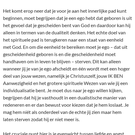
Het komt erop neer dat je voor je aan het innerlijke pad kunt
beginnen, moet begrijpen dat je een ego hebt dat geboren is uit
het gevoel dat je gescheiden bent van God en daardoor kan hij
alleen in termen van de dualiteit denken. Het echte doel van
het spirituele pad is terugkeren naar een staat van eenheid
met God. En om die eenheid te bereiken moet je ego – dat uit
gescheidenheid geboren is en die gescheidenheid moet
handhaven om in leven te blijven – sterven. Dit kan alleen
wanneer jij je van je ego afscheidt en één wordt met een hoger
deel van jouw wezen, namelijk je Christuszelf, jouw IK BEN
Aanwezigheid en het grotere spirituele Wezen van wie jij een
individualisatie bent. Je moet dus naar je ego willen kijken,
begrijpen dat hij je vasthoudt in een dualistische manier van
redeneren en er dan bewust voor kiezen dat je hem loslaat. Je
mag hem níét als onderdeel van de echte jij zien maar hem
laten sterven zodat hij er niet meer is.
Het cruciale punt hier is je evenwicht tussen liefde en angst.