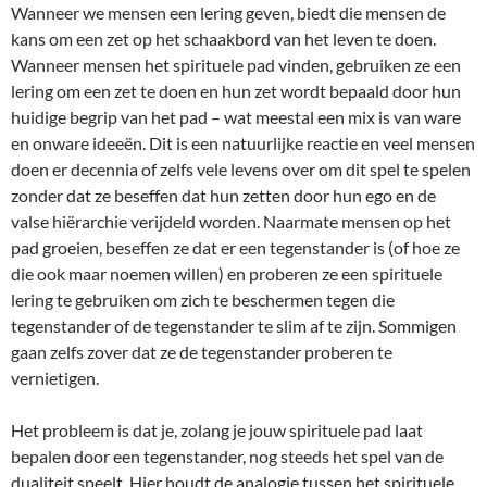
Wanneer we mensen een lering geven, biedt die mensen de
kans om een zet op het schaakbord van het leven te doen.
Wanneer mensen het spirituele pad vinden, gebruiken ze een
lering om een zet te doen en hun zet wordt bepaald door hun
huidige begrip van het pad – wat meestal een mix is van ware
en onware ideeën. Dit is een natuurlijke reactie en veel mensen
doen er decennia of zelfs vele levens over om dit spel te spelen
zonder dat ze beseffen dat hun zetten door hun ego en de
valse hiërarchie verijdeld worden. Naarmate mensen op het
pad groeien, beseffen ze dat er een tegenstander is (of hoe ze
die ook maar noemen willen) en proberen ze een spirituele
lering te gebruiken om zich te beschermen tegen die
tegenstander of de tegenstander te slim af te zijn. Sommigen
gaan zelfs zover dat ze de tegenstander proberen te
vernietigen.
Het probleem is dat je, zolang je jouw spirituele pad laat
bepalen door een tegenstander, nog steeds het spel van de
dualiteit speelt. Hier houdt de analogie tussen het spirituele