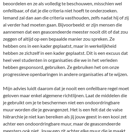
beoordelen en ze als volledig te beschouwen, misschien wel
onfeilbaar, of dat je die criteria niet hoeft te onderzoeken.
Iemand zal dan aan die criteria vasthouden, zelfs nadat hij of zij
al verder had moeten gaan. Bijvoorbeeld: er zijn mensen die
aannemen dat een geascendeerde meester nooit dit of dat zou
zeggen of altijd op een bepaalde manier zou spreken. Ze
hebben ons in een kader geplaatst, maar in werkelijkheid
hebben ze zichzelf in een kader geplaatst. Dit is een excuus dat
heel veel studenten in organisaties die we in het verleden
hebben gesponsord, gebruiken. Ze gebruiken het om onze
progressieve openbaringen in andere organisaties af te wijzen.
Mijn advies luidt daarom dat je nooit een onfeilbare regel moet
geloven maar enkel algemene richtlijnen. Laat de middelen die
je gebruikt om je te beschermen niet een ondoordringbare
muur worden die je gevangenzet. Het is een feit dat de valse
hiërarchie je niet kan bereiken als jij jouw geest in een kooi zet
achter een ondoordringbare muur, maar de geascendeerde
meesters ook niet. Jouw ego zit achter elke muur die je maakt,