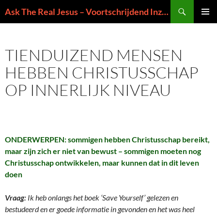
Ga
Zoeken
Ask The Real Jesus – Voortschrijdend Inzicht in de Zin van het Leven
naar
PRIMAI
de
MENU
inhoud
TIENDUIZEND MENSEN
HEBBEN CHRISTUSSCHAP
OP INNERLIJK NIVEAU
ONDERWERPEN: sommigen hebben Christusschap bereikt,
maar zijn zich er niet van bewust – sommigen moeten nog
Christusschap ontwikkelen, maar kunnen dat in dit leven
doen
Vraag:
Ik heb onlangs het boek ‘Save Yourself’ gelezen en
bestudeerd en er goede informatie in gevonden en het was heel