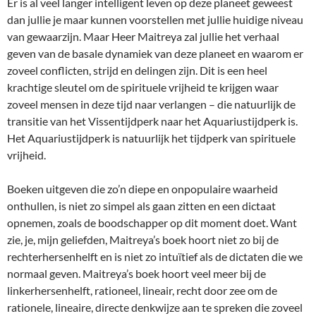
Er is al veel langer intelligent leven op deze planeet geweest
dan jullie je maar kunnen voorstellen met jullie huidige niveau
van gewaarzijn. Maar Heer Maitreya zal jullie het verhaal
geven van de basale dynamiek van deze planeet en waarom er
zoveel conflicten, strijd en delingen zijn. Dit is een heel
krachtige sleutel om de spirituele vrijheid te krijgen waar
zoveel mensen in deze tijd naar verlangen – die natuurlijk de
transitie van het Vissentijdperk naar het Aquariustijdperk is.
Het Aquariustijdperk is natuurlijk het tijdperk van spirituele
vrijheid.
Boeken uitgeven die zo’n diepe en onpopulaire waarheid
onthullen, is niet zo simpel als gaan zitten en een dictaat
opnemen, zoals de boodschapper op dit moment doet. Want
zie, je, mijn geliefden, Maitreya’s boek hoort niet zo bij de
rechterhersenhelft en is niet zo intuïtief als de dictaten die we
normaal geven. Maitreya’s boek hoort veel meer bij de
linkerhersenhelft, rationeel, lineair, recht door zee om de
rationele, lineaire, directe denkwijze aan te spreken die zoveel