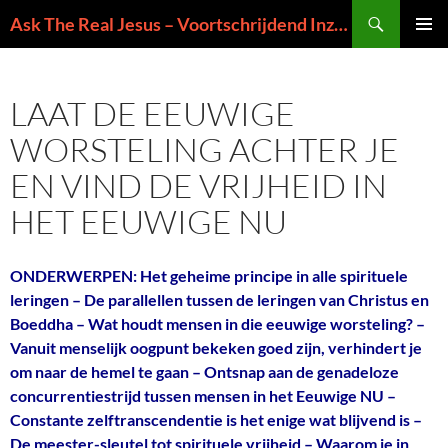
Ga
Zoeken
Ask The Real Jesus – Voortschrijdend Inzicht in de Zin van het Leven
naar
PRIMAI
de
MENU
inhoud
LAAT DE EEUWIGE
WORSTELING ACHTER JE
EN VIND DE VRIJHEID IN
HET EEUWIGE NU
ONDERWERPEN: Het geheime principe in alle spirituele
leringen – De parallellen tussen de leringen van Christus en
Boeddha – Wat houdt mensen in die eeuwige worsteling? –
Vanuit menselijk oogpunt bekeken goed zijn, verhindert je
om naar de hemel te gaan – Ontsnap aan de genadeloze
concurrentiestrijd tussen mensen in het Eeuwige NU –
Constante zelftranscendentie is het enige wat blijvend is –
De meester-sleutel tot spirituele vrijheid – Waarom je in