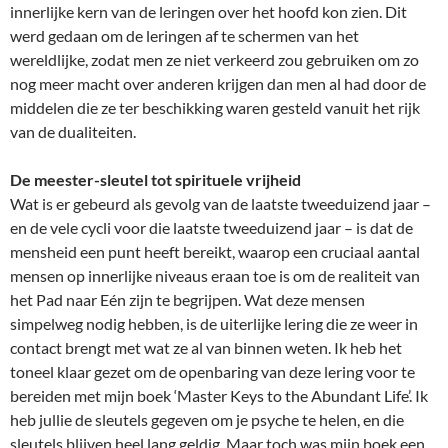
innerlijke kern van de leringen over het hoofd kon zien. Dit
werd gedaan om de leringen af te schermen van het
wereldlijke, zodat men ze niet verkeerd zou gebruiken om zo
nog meer macht over anderen krijgen dan men al had door de
middelen die ze ter beschikking waren gesteld vanuit het rijk
van de dualiteiten.
De meester-sleutel tot spirituele vrijheid
Wat is er gebeurd als gevolg van de laatste tweeduizend jaar –
en de vele cycli voor die laatste tweeduizend jaar – is dat de
mensheid een punt heeft bereikt, waarop een cruciaal aantal
mensen op innerlijke niveaus eraan toe is om de realiteit van
het Pad naar Eén zijn te begrijpen. Wat deze mensen
simpelweg nodig hebben, is de uiterlijke lering die ze weer in
contact brengt met wat ze al van binnen weten. Ik heb het
toneel klaar gezet om de openbaring van deze lering voor te
bereiden met mijn boek ‘Master Keys to the Abundant Life’. Ik
heb jullie de sleutels gegeven om je psyche te helen, en die
sleutels blijven heel lang geldig. Maar toch was mijn boek een