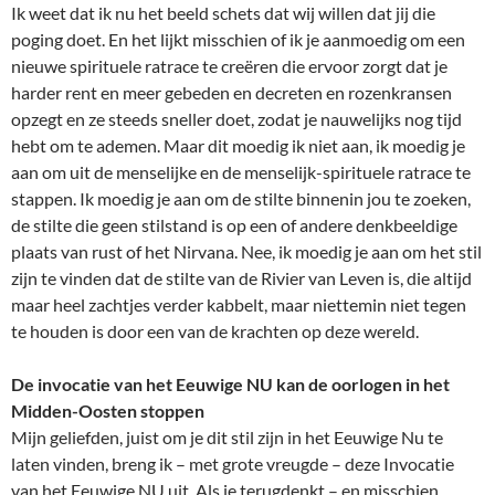
Ik weet dat ik nu het beeld schets dat wij willen dat jij die
poging doet. En het lijkt misschien of ik je aanmoedig om een
nieuwe spirituele ratrace te creëren die ervoor zorgt dat je
harder rent en meer gebeden en decreten en rozenkransen
opzegt en ze steeds sneller doet, zodat je nauwelijks nog tijd
hebt om te ademen. Maar dit moedig ik niet aan, ik moedig je
aan om uit de menselijke en de menselijk-spirituele ratrace te
stappen. Ik moedig je aan om de stilte binnenin jou te zoeken,
de stilte die geen stilstand is op een of andere denkbeeldige
plaats van rust of het Nirvana. Nee, ik moedig je aan om het stil
zijn te vinden dat de stilte van de Rivier van Leven is, die altijd
maar heel zachtjes verder kabbelt, maar niettemin niet tegen
te houden is door een van de krachten op deze wereld.
De invocatie van het Eeuwige NU kan de oorlogen in het
Midden-Oosten stoppen
Mijn geliefden, juist om je dit stil zijn in het Eeuwige Nu te
laten vinden, breng ik – met grote vreugde – deze Invocatie
van het Eeuwige NU uit. Als je terugdenkt – en misschien