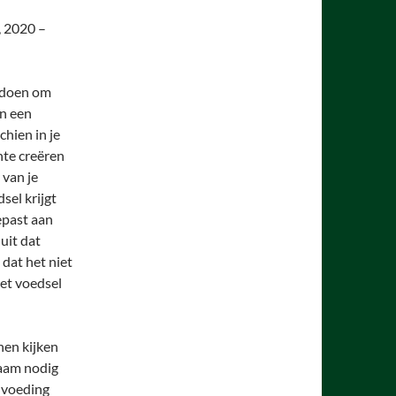
, 2020 –
k doen om
en een
hien in je
nte creëren
 van je
sel krijgt
epast aan
uit dat
dat het niet
et voedsel
nen kijken
haam nodig
g voeding