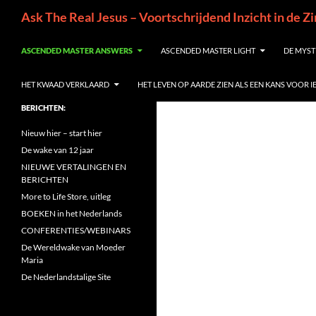
Ga
Zoeken
Ask The Real Jesus – Voortschrijdend Inzicht in de Z
naar
de
ASCENDED MASTER ANSWERS
ASCENDED MASTER LIGHT
DE MYST
inhoud
HET KWAAD VERKLAARD
HET LEVEN OP AARDE ZIEN ALS EEN KANS VOOR 
BERICHTEN:
Nieuw hier – start hier
De wake van 12 jaar
NIEUWE VERTALINGEN EN
BERICHTEN
More to Life Store, uitleg
BOEKEN in het Nederlands
CONFERENTIES/WEBINARS
De Wereldwake van Moeder
Maria
De Nederlandstalige Site