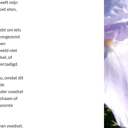
eeft mijn
oet eten,
ebt om iets
, ongezond
ben
beeld niet
sel, of
verzadigd.
u, omdat dit
 de
nder voedsel
lichaam of
ewoonte
van voedsel,