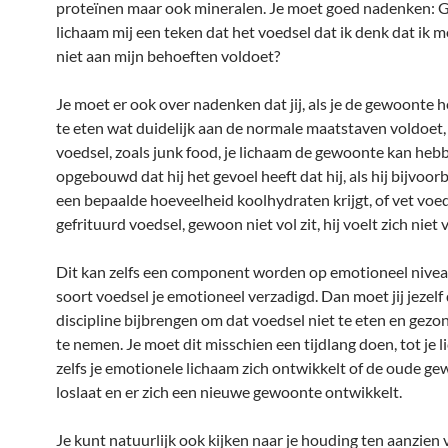
proteïnen maar ook mineralen. Je moet goed nadenken: G
lichaam mij een teken dat het voedsel dat ik denk dat ik m
niet aan mijn behoeften voldoet?
Je moet er ook over nadenken dat jij, als je de gewoonte h
te eten wat duidelijk aan de normale maatstaven voldoet
voedsel, zoals junk food, je lichaam de gewoonte kan heb
opgebouwd dat hij het gevoel heeft dat hij, als hij bijvoor
een bepaalde hoeveelheid koolhydraten krijgt, of vet voed
gefrituurd voedsel, gewoon niet vol zit, hij voelt zich niet 
Dit kan zelfs een component worden op emotioneel nivea
soort voedsel je emotioneel verzadigd. Dan moet jij jezelf
discipline bijbrengen om dat voedsel niet te eten en gezo
te nemen. Je moet dit misschien een tijdlang doen, tot je 
zelfs je emotionele lichaam zich ontwikkelt of de oude g
loslaat en er zich een nieuwe gewoonte ontwikkelt.
Je kunt natuurlijk ook kijken naar je houding ten aanzien 