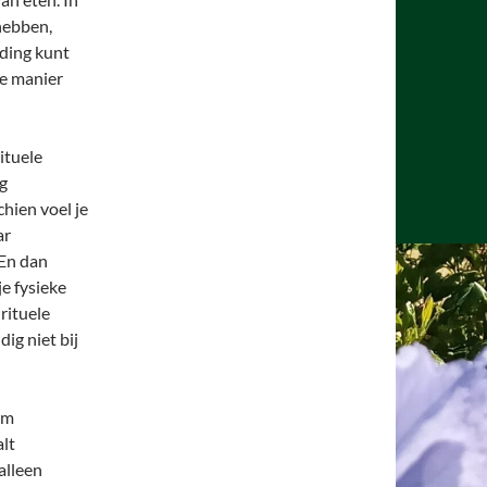
hebben,
eding kunt
re manier
rituele
ng
chien voel je
ar
 En dan
je fysieke
rituele
ig niet bij
om
alt
alleen