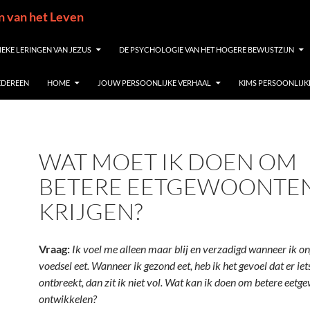
in van het Leven
IEKE LERINGEN VAN JEZUS
DE PSYCHOLOGIE VAN HET HOGERE BEWUSTZIJN
IEDEREEN
HOME
JOUW PERSOONLIJKE VERHAAL
KIMS PERSOONLIJK
WAT MOET IK DOEN OM
BETERE EETGEWOONTEN
KRIJGEN?
Vraag:
Ik voel me alleen maar blij en verzadigd wanneer ik o
voedsel eet. Wanneer ik gezond eet, heb ik het gevoel dat er iet
ontbreekt, dan zit ik niet vol. Wat kan ik doen om betere eetg
ontwikkelen?