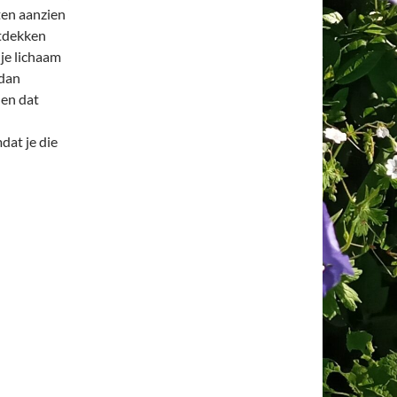
ten aanzien
ntdekken
 je lichaam
 dan
 en dat
dat je die