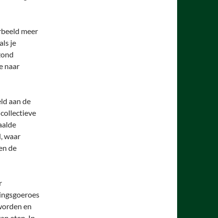
rbeeld meer
ls je
ezond
je naar
ld aan de
 collectieve
aalde
d, waar
en de
r
dingsgoeroes
worden en
an eten. In