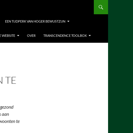
EEN TIJDPERK VAN HOGER BEWUSTZIJN
E WEBSITE
OVER
TRANSCENDENCE TOOLBOX
 TE
ngezond
s aan
ewoonten te