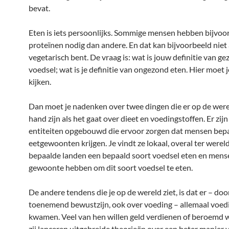
bevat.
Eten is iets persoonlijks. Sommige mensen hebben bijvoo
proteïnen nodig dan andere. En dat kan bijvoorbeeld niet a
vegetarisch bent. De vraag is: wat is jouw definitie van g
voedsel; wat is je definitie van ongezond eten. Hier moet 
kijken.
Dan moet je nadenken over twee dingen die er op de were
hand zijn als het gaat over dieet en voedingstoffen. Er zijn
entiteiten opgebouwd die ervoor zorgen dat mensen bep
eetgewoonten krijgen. Je vindt ze lokaal, overal ter werel
bepaalde landen een bepaald soort voedsel eten en mens
gewoonte hebben om dit soort voedsel te eten.
De andere tendens die je op de wereld ziet, is dat er – doo
toenemend bewustzijn, ook over voeding – allemaal voe
kwamen. Veel van hen willen geld verdienen of beroemd 
zij lanceren uitgebreide theorieën over een beter manier v