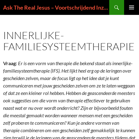
Ga
Zoeken
Ask The Real Jesus – Voortschrijdend Inzicht in de Zin van het Leven
naar
PRIMAI
de
MENU
inhoud
INNERLIJKE-
FAMILIESYSTEEMTHERAPIE
Vraag:
Er is een vorm van therapie die bekend staat als innerlijke-
familiesysteemtherapie (IFS). Het lijkt heel erg op de leringen over
gescheiden zelven, maar de focus ligt op het idee dat je kunt
communiceren met jouw gescheiden zelven om ze te laten weggaan
of dat ze een kleiner rol hebben. Hebben de geascendeerde meesters
ook suggesties om die vorm van therapie effectiever te gebruiken
naast wat er nu over wordt onderricht? Zijn er bijvoorbeeld fouten
die meestal gemaakt worden wanneer mensen met een gescheiden
zelf proberen te communiceren? Kun je andere vormen van
therapie combineren om een gescheiden zelf gemakkelijk te kunnen
zien terwijl je de leringen van de geascendeerde meesters tijdens dat