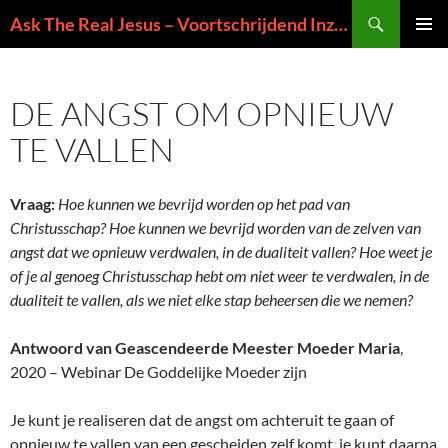
Ga
Zoeken
Ask The Real Jesus – Voortschrijdend Inzicht in de Zin van het Leven
naar
PRIMAI
de
MENU
inhoud
DE ANGST OM OPNIEUW
TE VALLEN
Vraag:
Hoe kunnen we bevrijd worden op het pad van
Christusschap? Hoe kunnen we bevrijd worden van de zelven van
angst dat we opnieuw verdwalen, in de dualiteit vallen? Hoe weet je
of je al genoeg Christusschap hebt om niet weer te verdwalen, in de
dualiteit te vallen, als we niet elke stap beheersen die we nemen?
Antwoord van Geascendeerde Meester Moeder Maria
,
2020 – Webinar De Goddelijke Moeder zijn
Je kunt je realiseren dat de angst om achteruit te gaan of
opnieuw te vallen van een gescheiden zelf komt, je kunt daarna