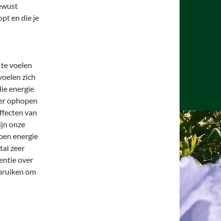
bewust
pt en die je
te voelen
voelen zich
die energie
eer ophopen
ffecten van
ijn onze
lpen energie
tal zeer
entie over
ebruiken om