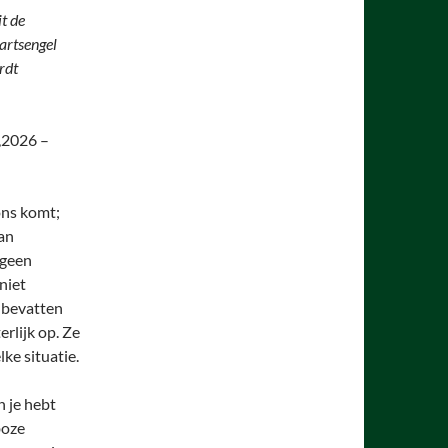
t de
Aartsengel
rdt
,2026 –
ons komt;
kan
 geen
niet
 bevatten
rlijk op. Ze
lke situatie.
n je hebt
boze