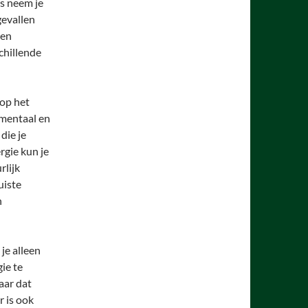
us neem je
gevallen
ien
chillende
 op het
 mentaal en
die je
rgie kun je
rlijk
uiste
n
 je alleen
ie te
maar dat
r is ook