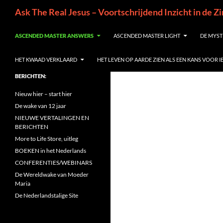
Ga
Zoeken
Ask The Real Jesus – Voortschrijdend Inzicht in de Z
naar
de
ASCENDED MASTER ANSWERS
ASCENDED MASTER LIGHT
DE MYST
inhoud
HET KWAAD VERKLAARD
HET LEVEN OP AARDE ZIEN ALS EEN KANS VOOR 
BERICHTEN:
Nieuw hier – start hier
De wake van 12 jaar
NIEUWE VERTALINGEN EN
BERICHTEN
More to Life Store, uitleg
BOEKEN in het Nederlands
CONFERENTIES/WEBINARS
De Wereldwake van Moeder
Maria
De Nederlandstalige Site