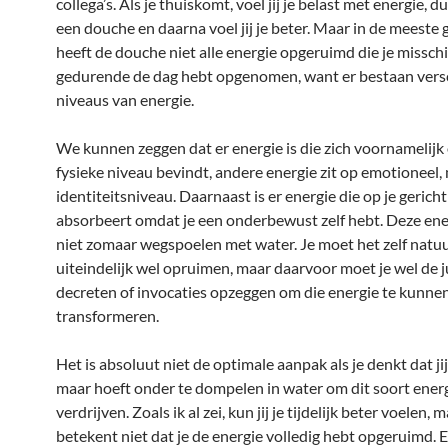
collega’s. Als je thuiskomt, voel jij je belast met energie, d
een douche en daarna voel jij je beter. Maar in de meeste 
heeft de douche niet alle energie opgeruimd die je missch
gedurende de dag hebt opgenomen, want er bestaan vers
niveaus van energie.
We kunnen zeggen dat er energie is die zich voornamelijk
fysieke niveau bevindt, andere energie zit op emotioneel,
identiteitsniveau. Daarnaast is er energie die op je gericht 
absorbeert omdat je een onderbewust zelf hebt. Deze ene
niet zomaar wegspoelen met water. Je moet het zelf natuu
uiteindelijk wel opruimen, maar daarvoor moet je wel de j
decreten of invocaties opzeggen om die energie te kunne
transformeren.
Het is absoluut niet de optimale aanpak als je denkt dat jij
maar hoeft onder te dompelen in water om dit soort energ
verdrijven. Zoals ik al zei, kun jij je tijdelijk beter voelen, 
betekent niet dat je de energie volledig hebt opgeruimd. E