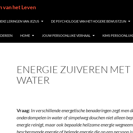
in van het Leven
IEKE LERINGEN VAN JEZUS
DE PSYCHOLOGIE VAN HET HOGERE BEWUSTZIJN
IEDEREEN
HOME
JOUW PERSOONLIJKE VERHAAL
KIMS PERSOONLIJK
ENERGIE ZUIVEREN MET
WATER
Vraag:
In verschillende energetische benaderingen zegt men d
onderdompelen in water of simpelweg douchen niet alleen bep
energie reinigt, maar ook bepaalde heilzame energie wegneem
beschermende energie of helende energie die op een persoon is