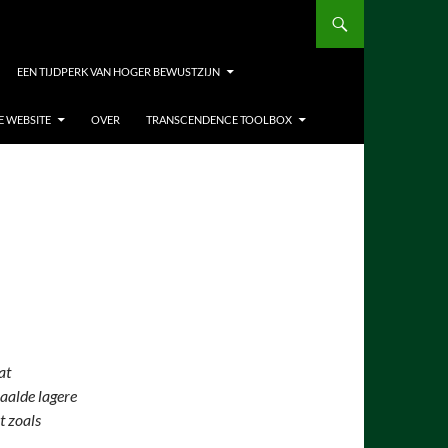
EEN TIJDPERK VAN HOGER BEWUSTZIJN
E WEBSITE
OVER
TRANSCENDENCE TOOLBOX
at
aalde lagere
t zoals