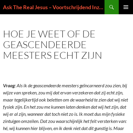
Ga
Zoeken
Ask The Real Jesus – Voortschrijdend Inzicht in de Zin van het Leven
naar
PRIMAI
de
MENU
inhoud
HOE JE WEET OF DE
GEASCENDEERDE
MEESTERS ECHT ZIJN
Vraag
: Als ik de geascendeerde meesters geïncarneerd zou zien, bij
wijze van spreken, zou mij dat ervan verzekeren dat zij echt zijn,
maar tegelijkertijd ook beletten om de waarheid te zien dat wij niet
fysiek zijn. En het zou me kunnen laten denken dat wij het zijn, dat
wij er al zijn, wanneer dat toch niet zo is. Ik moet dus mijn fysieke
zintuigen omzeilen. Dat zou waarschijnlijk het feit versterken van:
hé, wij kunnen hier blijven, en ik denk
niet
dat dit gunstig is. Maar