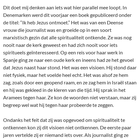
Dit doet mij denken aan iets wat hier parallel mee loopt. In
Denemarken werd dit voorjaar een boek gepubliceerd onder
de titel: “Ik heb Jezus ontmoet.” Het was van een Deense
vrouw die journalist was en groeide op in een soort
marxistisch gezin dat alle spiritualiteit ontkende. Ze was nog
nooit naar de kerk geweest en had zich nooit voor iets
spiritueels geïnteresseerd. Op een reis voor haar werk in
Spanje ging ze naar een oude kerk en ineens had ze het gevoel
dat Jezus naast haar stond. Het was een visioen. Hij stond daar
niet fysiek, maar het voelde heel echt. Het was alsof ze hem
zag, zoals door een geopend raam, en ze zag hem in Israël staan
en hij was gekleed in de kleren van die tijd. Hij sprak in het
Aramees tegen haar. Ze kon de woorden niet verstaan, maar zij
begreep wel wat hij tegen haar probeerde te zeggen.
Ondanks het feit dat zij was opgevoed om spiritualiteit te
ontkennen kon zij dit visioen niet ontkennen. De eerste paar
jaren vertelde zij er niemand iets over. Als journalist ging ze