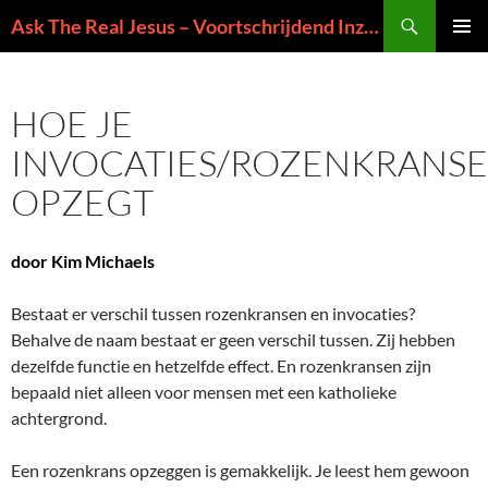
Ga
Zoeken
Ask The Real Jesus – Voortschrijdend Inzicht in de Zin van het Leven
naar
PRIMAI
de
MENU
inhoud
HOE JE
INVOCATIES/ROZENKRANS
OPZEGT
door Kim Michaels
Bestaat er verschil tussen rozenkransen en invocaties?
Behalve de naam bestaat er geen verschil tussen. Zij hebben
dezelfde functie en hetzelfde effect. En rozenkransen zijn
bepaald niet alleen voor mensen met een katholieke
achtergrond.
Een rozenkrans opzeggen is gemakkelijk. Je leest hem gewoon