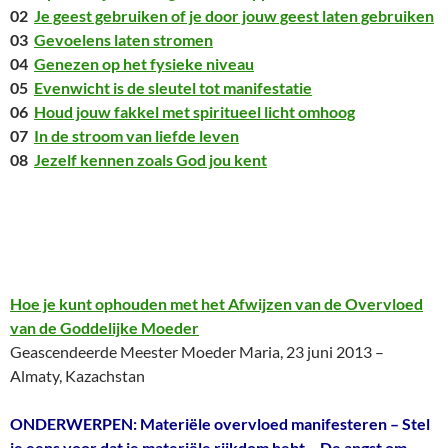
02
Je geest gebruiken of je door jouw geest laten gebruiken
03
Gevoelens laten stromen
04
Genezen op het fysieke niveau
05
Evenwicht is de sleutel tot manifestatie
06
Houd jouw fakkel met spiritueel licht omhoog
07
In de stroom van liefde leven
08
Jezelf kennen zoals God jou kent
Hoe je kunt ophouden met het Afwijzen van de Overvloed
van de Goddelijke Moeder
Geascendeerde Meester Moeder Maria, 23 juni 2013 –
Almaty, Kazachstan
ONDERWERPEN: Materiële overvloed manifesteren – Stel
je eens voor dat je materiële rijkdom hebt – De angst om