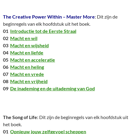
The Creative Power Within – Master More
: Dit zijn de
beginregels van elk hoofdstuk uit het boek.
01
Introductie tot de Eerste Straal
02
Macht en wil
03
Macht en wijsheid
04
Macht en liefde
05
Macht en acceleratie
06
Macht en heling
07
Macht en vrede
08
Macht en vrijheid
09
De inademing en de uitademing van God
The Song of Life:
Dit zijn de beginregels van elk hoofdstuk uit
het boek.
01
Opnieuw jouw zelfgevoel scheppen