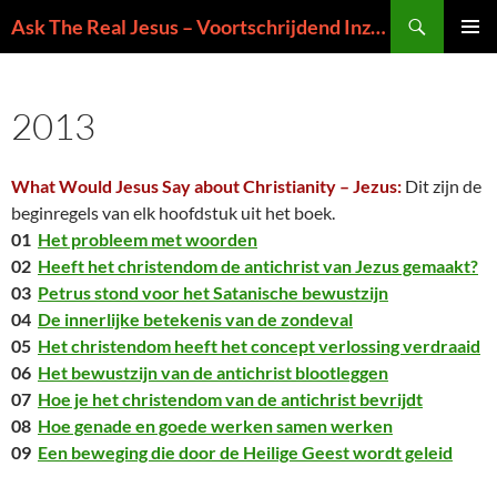
Ga
Zoeken
Ask The Real Jesus – Voortschrijdend Inzicht in de Zin van het Leven
naar
PRIMAI
de
MENU
inhoud
2013
What Would Jesus Say about Christianity – Jezus:
Dit zijn de
beginregels van elk hoofdstuk uit het boek.
01
Het probleem met woorden
02
Heeft het christendom de antichrist van Jezus gemaakt?
03
Petrus stond voor het Satanische bewustzijn
04
De innerlijke betekenis van de zondeval
05
Het christendom heeft het concept verlossing verdraaid
06
Het bewustzijn van de antichrist blootleggen
07
Hoe je het christendom van de antichrist bevrijdt
08
Hoe genade en goede werken samen werken
09
Een beweging die door de Heilige Geest wordt geleid