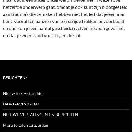
hetzelfde onderwerp gaat, omdat je ook kunt zijn blootgesteld
aan trauma’s die te maken hebben met het feit dat je een man
bent, vooral ten aanzien van ten strijde trekken bijvoorbeeld
en dan kun je een aantal gescheiden zelven hebben gevormd,
omdat je weerstand voelt tegen die rol.
BERICHTEN:
Nieuw hier – start hier
De wake van 12 jaar
NIEUWE VERTALINGEN EN BERICHTEN
More to Life Store, uitleg