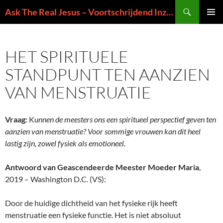
Ga
Zoeken
Ask The Real Jesus – Voortschrijdend Inzicht in de Zin van het Leven
naar
PRIMAI
de
MENU
inhoud
HET SPIRITUELE
STANDPUNT TEN AANZIEN
VAN MENSTRUATIE
Vraag:
K
unnen de meesters ons een spiritueel perspectief geven ten
aanzien van menstruatie? Voor sommige vrouwen kan dit heel
lastig zijn, zowel fysiek als emotioneel.
Antwoord van Geascendeerde Meester Moeder Maria
,
2019 – Washington D.C. (VS):
Door de huidige dichtheid van het fysieke rijk heeft
menstruatie een fysieke functie. Het is niet absoluut